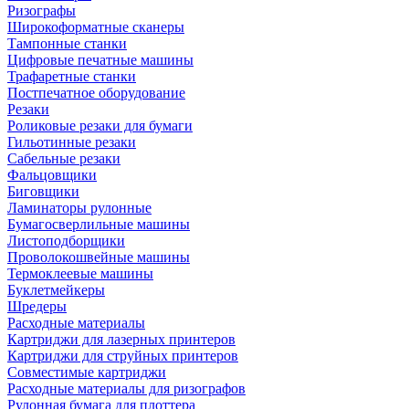
Ризографы
Широкоформатные сканеры
Тампонные станки
Цифровые печатные машины
Трафаретные станки
Постпечатное оборудование
Резаки
Роликовые резаки для бумаги
Гильотинные резаки
Сабельные резаки
Фальцовщики
Биговщики
Ламинаторы рулонные
Бумагосверлильные машины
Листоподборщики
Проволокошвейные машины
Термоклеевые машины
Буклетмейкеры
Шредеры
Расходные материалы
Картриджи для лазерных принтеров
Картриджи для струйных принтеров
Совместимые картриджи
Расходные материалы для ризографов
Рулонная бумага для плоттера