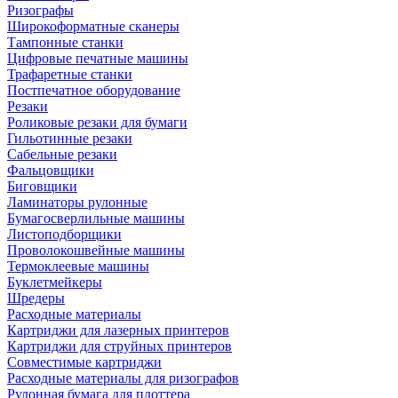
Ризографы
Широкоформатные сканеры
Тампонные станки
Цифровые печатные машины
Трафаретные станки
Постпечатное оборудование
Резаки
Роликовые резаки для бумаги
Гильотинные резаки
Сабельные резаки
Фальцовщики
Биговщики
Ламинаторы рулонные
Бумагосверлильные машины
Листоподборщики
Проволокошвейные машины
Термоклеевые машины
Буклетмейкеры
Шредеры
Расходные материалы
Картриджи для лазерных принтеров
Картриджи для струйных принтеров
Совместимые картриджи
Расходные материалы для ризографов
Рулонная бумага для плоттера