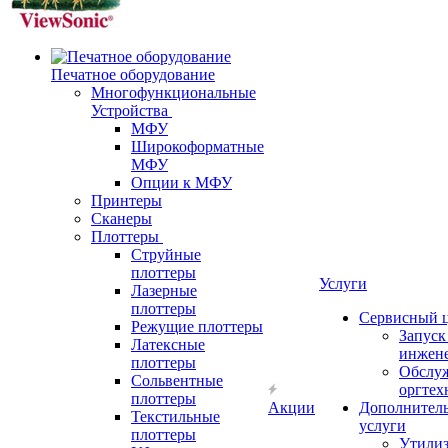
Печатное оборудование
Многофункциональные
Устройства
МФУ
Широкоформатные
МФУ
Опции к МФУ
Принтеры
Сканеры
Плоттеры
Струйные
плоттеры
Услуги
Лазерные
плоттеры
Сервисный 
Режущие плоттеры
Запус
Латексные
инжен
плоттеры
Обслу
Сольвентные
оргтех
плоттеры
Акции
Дополнител
Текстильные
услуги
плоттеры
Утили