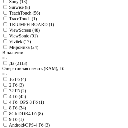
Sony (
13
)
Surwise (
8
)
TeachTouch (
56
)
TraceTouch (
1
)
TRIUMPH BOARD (
1
)
ViewScreen (
48
)
ViewSonic (
91
)
Vivitek (
17
)
Мироника (
24
)
В наличии
Да (
2113
)
Оперативная память (RAM), Гб
16 Гб (
4
)
2 Гб (
3
)
32 Гб (
2
)
4 Гб (
45
)
4 Гб, OPS 8 Гб (
1
)
8 Гб (
34
)
8Gb DDR4 Гб (
8
)
9 Гб (
1
)
Android/OPS-4 Гб (
3
)