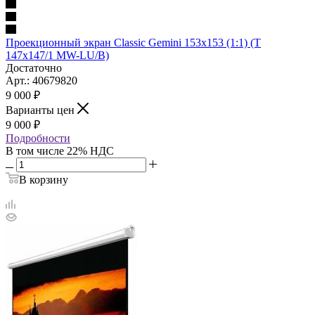
Проекционный экран Classic Gemini 153x153 (1:1) (T
147x147/1 MW-LU/B)
Достаточно
Арт.: 40679820
9 000
₽
Варианты цен
9 000
₽
Подробности
В том числе 22% НДС
В корзину