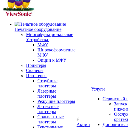
Печатное оборудование
Многофункциональные
Устройства
МФУ
Широкоформатные
МФУ
Опции к МФУ
Принтеры
Сканеры
Плоттеры
Струйные
плоттеры
Услуги
Лазерные
плоттеры
Сервисный 
Режущие плоттеры
Запус
Латексные
инжен
плоттеры
Обслу
Сольвентные
оргтех
плоттеры
Акции
Дополнител
Текстильные