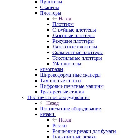
Принтеры
Сканеры
Плоттеры
Назад
Плоттеры
Струйные плоттеры
Лазерные плоттеры
Режущие плоттеры
Латексные плоттеры
Сольвентные плоттеры
Текстильные плоттеры
УФ плоттеры
Ризографы
Широкоформатные сканеры
Тампонные станки
Цифровые печатные машины
Трафаретные станки
Постпечатное оборудование
Назад
Постпечатное оборудование
Резаки
Назад
Резаки
Роликовые резаки для бумаги
Гильотинные резаки