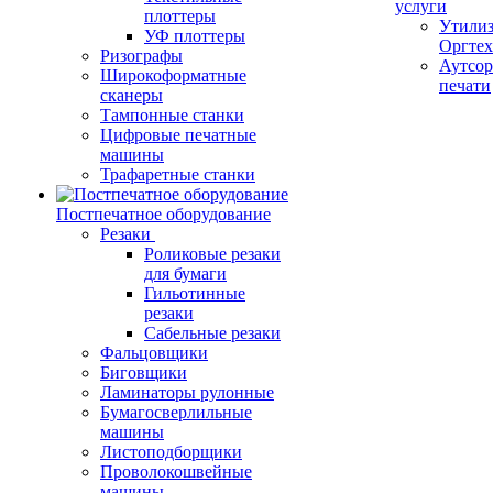
услуги
плоттеры
Утили
УФ плоттеры
Оргте
Ризографы
Аутсор
Широкоформатные
печати
сканеры
Тампонные станки
Цифровые печатные
машины
Трафаретные станки
Постпечатное оборудование
Резаки
Роликовые резаки
для бумаги
Гильотинные
резаки
Сабельные резаки
Фальцовщики
Биговщики
Ламинаторы рулонные
Бумагосверлильные
машины
Листоподборщики
Проволокошвейные
машины