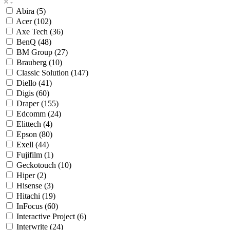
Abira (
5
)
Acer (
102
)
Axe Tech (
36
)
BenQ (
48
)
BM Group (
27
)
Brauberg (
10
)
Classic Solution (
147
)
Diello (
41
)
Digis (
60
)
Draper (
155
)
Edcomm (
24
)
Elittech (
4
)
Epson (
80
)
Exell (
44
)
Fujifilm (
1
)
Geckotouch (
10
)
Hiper (
2
)
Hisense (
3
)
Hitachi (
19
)
InFocus (
60
)
Interactive Project (
6
)
Interwrite (
24
)