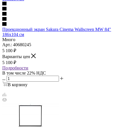
Проекционный экран Sakura Cinema Wallscreen MW 84"
186x104 см
Много
Арт.: 40680245
5 100
₽
Варианты цен
5 100
₽
Подробности
В том числе 22% НДС
В корзину