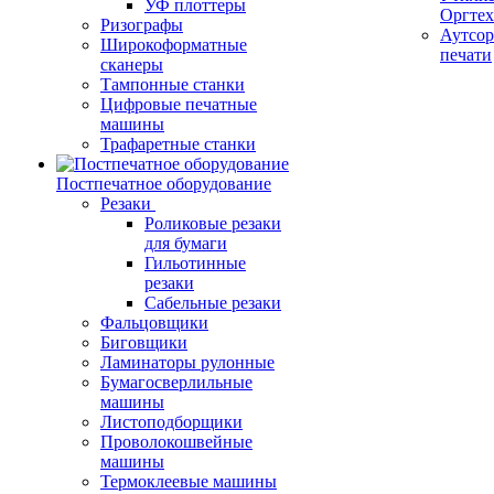
УФ плоттеры
Оргте
Ризографы
Аутсор
Широкоформатные
печати
сканеры
Тампонные станки
Цифровые печатные
машины
Трафаретные станки
Постпечатное оборудование
Резаки
Роликовые резаки
для бумаги
Гильотинные
резаки
Сабельные резаки
Фальцовщики
Биговщики
Ламинаторы рулонные
Бумагосверлильные
машины
Листоподборщики
Проволокошвейные
машины
Термоклеевые машины