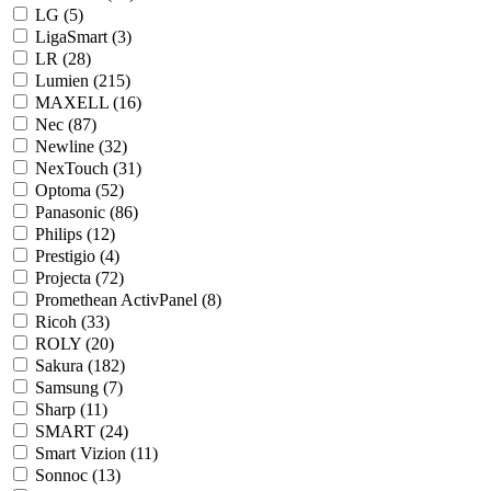
LG (
5
)
LigaSmart (
3
)
LR (
28
)
Lumien (
215
)
MAXELL (
16
)
Nec (
87
)
Newline (
32
)
NexTouch (
31
)
Optoma (
52
)
Panasonic (
86
)
Philips (
12
)
Prestigio (
4
)
Projecta (
72
)
Promethean ActivPanel (
8
)
Ricoh (
33
)
ROLY (
20
)
Sakura (
182
)
Samsung (
7
)
Sharp (
11
)
SMART (
24
)
Smart Vizion (
11
)
Sonnoc (
13
)