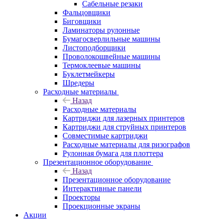
Сабельные резаки
Фальцовщики
Биговщики
Ламинаторы рулонные
Бумагосверлильные машины
Листоподборщики
Проволокошвейные машины
Термоклеевые машины
Буклетмейкеры
Шредеры
Расходные материалы
Назад
Расходные материалы
Картриджи для лазерных принтеров
Картриджи для струйных принтеров
Совместимые картриджи
Расходные материалы для ризографов
Рулонная бумага для плоттера
Презентационное оборудование
Назад
Презентационное оборудование
Интерактивные панели
Проекторы
Проекционные экраны
Акции