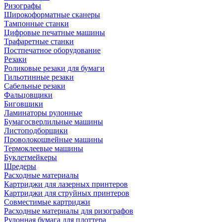
Ризографы
Широкоформатные сканеры
Тампонные станки
Цифровые печатные машины
Трафаретные станки
Постпечатное оборудование
Резаки
Роликовые резаки для бумаги
Гильотинные резаки
Сабельные резаки
Фальцовщики
Биговщики
Ламинаторы рулонные
Бумагосверлильные машины
Листоподборщики
Проволокошвейные машины
Термоклеевые машины
Буклетмейкеры
Шредеры
Расходные материалы
Картриджи для лазерных принтеров
Картриджи для струйных принтеров
Совместимые картриджи
Расходные материалы для ризографов
Рулонная бумага для плоттера