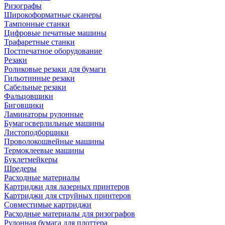
Ризографы
Широкоформатные сканеры
Тампонные станки
Цифровые печатные машины
Трафаретные станки
Постпечатное оборудование
Резаки
Роликовые резаки для бумаги
Гильотинные резаки
Сабельные резаки
Фальцовщики
Биговщики
Ламинаторы рулонные
Бумагосверлильные машины
Листоподборщики
Проволокошвейные машины
Термоклеевые машины
Буклетмейкеры
Шредеры
Расходные материалы
Картриджи для лазерных принтеров
Картриджи для струйных принтеров
Совместимые картриджи
Расходные материалы для ризографов
Рулонная бумага для плоттера