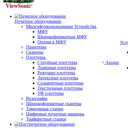
Печатное оборудование
Многофункциональные Устройства
МФУ
Широкоформатные МФУ
Опции к МФУ
Усл
Принтеры
Сканеры
Плоттеры
Струйные плоттеры
Акции
Лазерные плоттеры
Режущие плоттеры
Латексные плоттеры
Сольвентные плоттеры
Текстильные плоттеры
УФ плоттеры
Ризографы
Широкоформатные сканеры
Тампонные станки
Цифровые печатные машины
Трафаретные станки