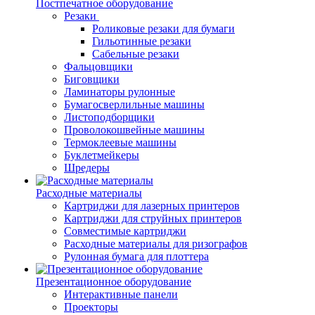
Постпечатное оборудование
Резаки
Роликовые резаки для бумаги
Гильотинные резаки
Сабельные резаки
Фальцовщики
Биговщики
Ламинаторы рулонные
Бумагосверлильные машины
Листоподборщики
Проволокошвейные машины
Термоклеевые машины
Буклетмейкеры
Шредеры
Расходные материалы
Картриджи для лазерных принтеров
Картриджи для струйных принтеров
Совместимые картриджи
Расходные материалы для ризографов
Рулонная бумага для плоттера
Презентационное оборудование
Интерактивные панели
Проекторы