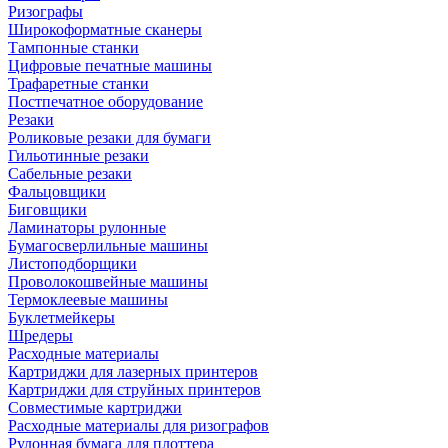
Ризографы
Широкоформатные сканеры
Тампонные станки
Цифровые печатные машины
Трафаретные станки
Постпечатное оборудование
Резаки
Роликовые резаки для бумаги
Гильотинные резаки
Сабельные резаки
Фальцовщики
Биговщики
Ламинаторы рулонные
Бумагосверлильные машины
Листоподборщики
Проволокошвейные машины
Термоклеевые машины
Буклетмейкеры
Шредеры
Расходные материалы
Картриджи для лазерных принтеров
Картриджи для струйных принтеров
Совместимые картриджи
Расходные материалы для ризографов
Рулонная бумага для плоттера