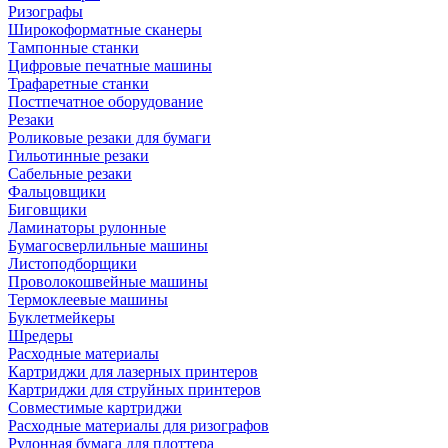
Ризографы
Широкоформатные сканеры
Тампонные станки
Цифровые печатные машины
Трафаретные станки
Постпечатное оборудование
Резаки
Роликовые резаки для бумаги
Гильотинные резаки
Сабельные резаки
Фальцовщики
Биговщики
Ламинаторы рулонные
Бумагосверлильные машины
Листоподборщики
Проволокошвейные машины
Термоклеевые машины
Буклетмейкеры
Шредеры
Расходные материалы
Картриджи для лазерных принтеров
Картриджи для струйных принтеров
Совместимые картриджи
Расходные материалы для ризографов
Рулонная бумага для плоттера