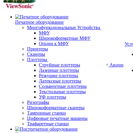
Печатное оборудование
Многофункциональные Устройства
МФУ
Широкоформатные МФУ
Опции к МФУ
Усл
Принтеры
Сканеры
Плоттеры
Струйные плоттеры
Акции
Лазерные плоттеры
Режущие плоттеры
Латексные плоттеры
Сольвентные плоттеры
Текстильные плоттеры
УФ плоттеры
Ризографы
Широкоформатные сканеры
Тампонные станки
Цифровые печатные машины
Трафаретные станки