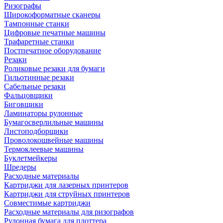
Ризографы
Широкоформатные сканеры
Тампонные станки
Цифровые печатные машины
Трафаретные станки
Постпечатное оборудование
Резаки
Роликовые резаки для бумаги
Гильотинные резаки
Сабельные резаки
Фальцовщики
Биговщики
Ламинаторы рулонные
Бумагосверлильные машины
Листоподборщики
Проволокошвейные машины
Термоклеевые машины
Буклетмейкеры
Шредеры
Расходные материалы
Картриджи для лазерных принтеров
Картриджи для струйных принтеров
Совместимые картриджи
Расходные материалы для ризографов
Рулонная бумага для плоттера