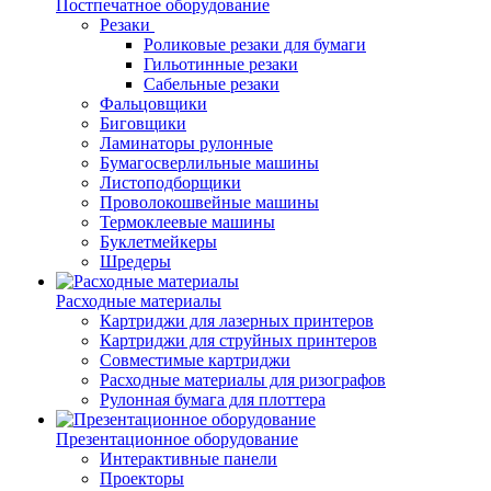
Постпечатное оборудование
Резаки
Роликовые резаки для бумаги
Гильотинные резаки
Сабельные резаки
Фальцовщики
Биговщики
Ламинаторы рулонные
Бумагосверлильные машины
Листоподборщики
Проволокошвейные машины
Термоклеевые машины
Буклетмейкеры
Шредеры
Расходные материалы
Картриджи для лазерных принтеров
Картриджи для струйных принтеров
Совместимые картриджи
Расходные материалы для ризографов
Рулонная бумага для плоттера
Презентационное оборудование
Интерактивные панели
Проекторы