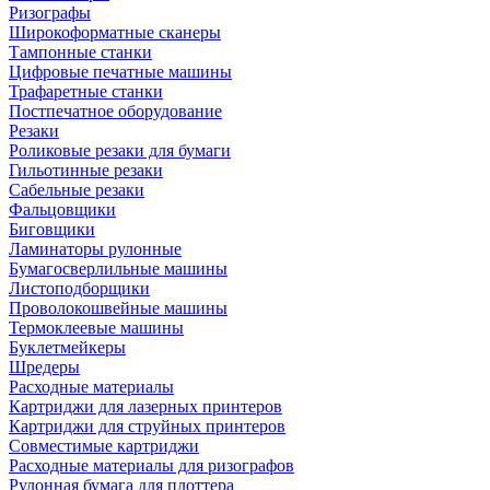
Ризографы
Широкоформатные сканеры
Тампонные станки
Цифровые печатные машины
Трафаретные станки
Постпечатное оборудование
Резаки
Роликовые резаки для бумаги
Гильотинные резаки
Сабельные резаки
Фальцовщики
Биговщики
Ламинаторы рулонные
Бумагосверлильные машины
Листоподборщики
Проволокошвейные машины
Термоклеевые машины
Буклетмейкеры
Шредеры
Расходные материалы
Картриджи для лазерных принтеров
Картриджи для струйных принтеров
Совместимые картриджи
Расходные материалы для ризографов
Рулонная бумага для плоттера