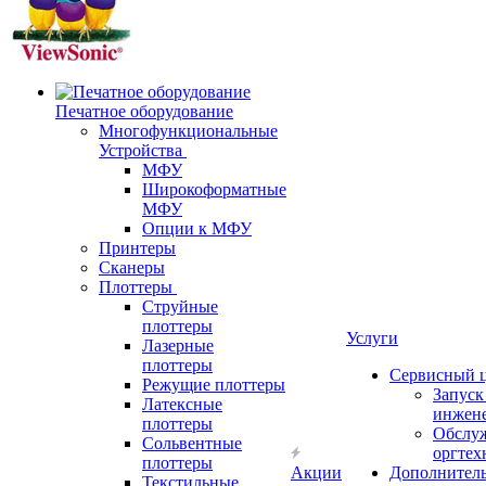
Печатное оборудование
Многофункциональные
Устройства
МФУ
Широкоформатные
МФУ
Опции к МФУ
Принтеры
Сканеры
Плоттеры
Струйные
плоттеры
Услуги
Лазерные
плоттеры
Сервисный 
Режущие плоттеры
Запус
Латексные
инжен
плоттеры
Обслу
Сольвентные
оргтех
плоттеры
Акции
Дополнител
Текстильные