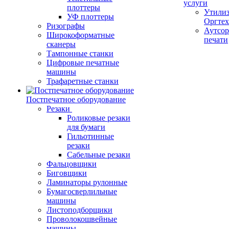
услуги
плоттеры
Утили
УФ плоттеры
Оргте
Ризографы
Аутсор
Широкоформатные
печати
сканеры
Тампонные станки
Цифровые печатные
машины
Трафаретные станки
Постпечатное оборудование
Резаки
Роликовые резаки
для бумаги
Гильотинные
резаки
Сабельные резаки
Фальцовщики
Биговщики
Ламинаторы рулонные
Бумагосверлильные
машины
Листоподборщики
Проволокошвейные
машины