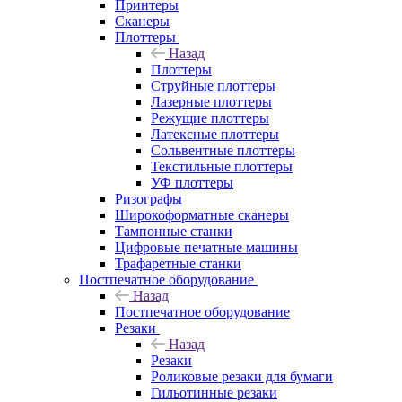
Принтеры
Сканеры
Плоттеры
Назад
Плоттеры
Струйные плоттеры
Лазерные плоттеры
Режущие плоттеры
Латексные плоттеры
Сольвентные плоттеры
Текстильные плоттеры
УФ плоттеры
Ризографы
Широкоформатные сканеры
Тампонные станки
Цифровые печатные машины
Трафаретные станки
Постпечатное оборудование
Назад
Постпечатное оборудование
Резаки
Назад
Резаки
Роликовые резаки для бумаги
Гильотинные резаки