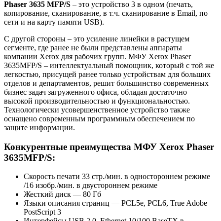
Phaser 3635 MFP/S
– это устройство 3 в одном (печать,
копирование, сканирование, в т.ч. сканирование в Email, по
сети и на карту памяти USB).
С другой стороны – это усиление линейки в растущем
сегменте, где ранее не были представлены аппараты
компании Xerox для рабочих групп. МФУ Xerox Phaser
3635MFP/S – интеллектуальный помощник, который с той же
легкостью, присущей ранее только устройствам для больших
отделов и департаментов, решит большинство современных
бизнес задач загруженного офиса, обладая достаточно
высокой производительностью и функциональностью.
Технологически усовершенственное устройство также
оснащено современным программным обеспечением по
защите информации.
Конкурентные преимущества МФУ Xerox Phaser
3635MFP/S:
Скорость печати 33 стр./мин. в одностороннем режиме
/16 изобр./мин. в двустороннем режиме
Жесткий диск — 80 Гб
Языки описания страниц — PCL5e, PCL6, True Adobe
PostScript 3
Интерфейсы USB 2.0, Ethernet 10/100 BaseTX в