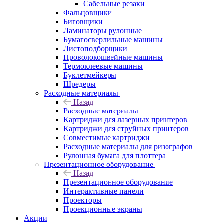
Сабельные резаки
Фальцовщики
Биговщики
Ламинаторы рулонные
Бумагосверлильные машины
Листоподборщики
Проволокошвейные машины
Термоклеевые машины
Буклетмейкеры
Шредеры
Расходные материалы
Назад
Расходные материалы
Картриджи для лазерных принтеров
Картриджи для струйных принтеров
Совместимые картриджи
Расходные материалы для ризографов
Рулонная бумага для плоттера
Презентационное оборудование
Назад
Презентационное оборудование
Интерактивные панели
Проекторы
Проекционные экраны
Акции