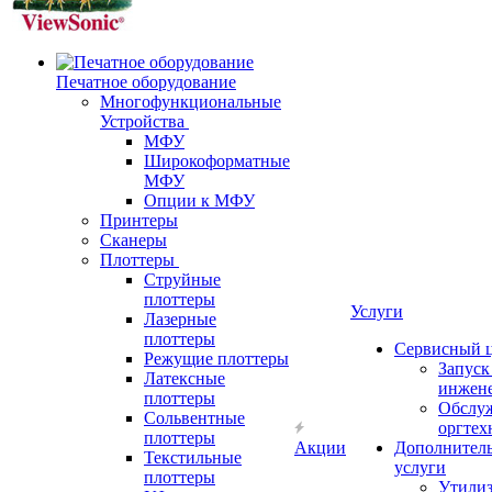
Печатное оборудование
Многофункциональные
Устройства
МФУ
Широкоформатные
МФУ
Опции к МФУ
Принтеры
Сканеры
Плоттеры
Струйные
плоттеры
Услуги
Лазерные
плоттеры
Сервисный 
Режущие плоттеры
Запус
Латексные
инжен
плоттеры
Обслу
Сольвентные
оргтех
плоттеры
Акции
Дополнител
Текстильные
услуги
плоттеры
Утили