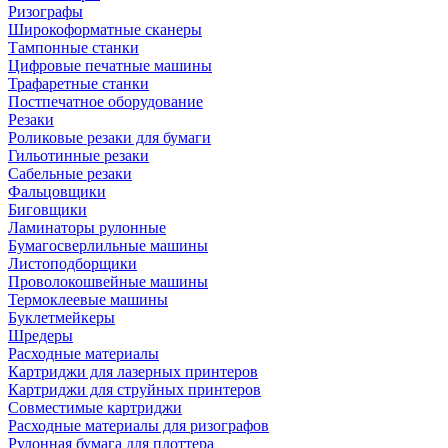
Ризографы
Широкоформатные сканеры
Тампонные станки
Цифровые печатные машины
Трафаретные станки
Постпечатное оборудование
Резаки
Роликовые резаки для бумаги
Гильотинные резаки
Сабельные резаки
Фальцовщики
Биговщики
Ламинаторы рулонные
Бумагосверлильные машины
Листоподборщики
Проволокошвейные машины
Термоклеевые машины
Буклетмейкеры
Шредеры
Расходные материалы
Картриджи для лазерных принтеров
Картриджи для струйных принтеров
Совместимые картриджи
Расходные материалы для ризографов
Рулонная бумага для плоттера