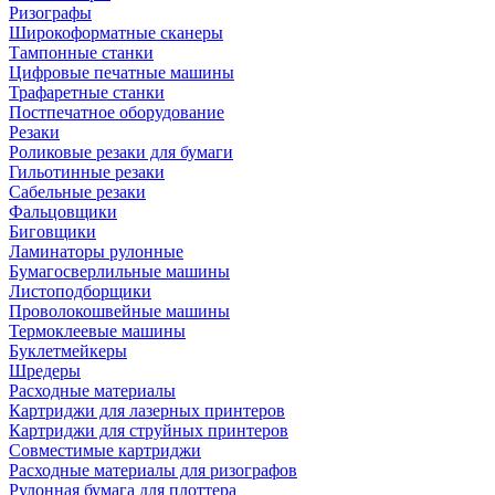
Ризографы
Широкоформатные сканеры
Тампонные станки
Цифровые печатные машины
Трафаретные станки
Постпечатное оборудование
Резаки
Роликовые резаки для бумаги
Гильотинные резаки
Сабельные резаки
Фальцовщики
Биговщики
Ламинаторы рулонные
Бумагосверлильные машины
Листоподборщики
Проволокошвейные машины
Термоклеевые машины
Буклетмейкеры
Шредеры
Расходные материалы
Картриджи для лазерных принтеров
Картриджи для струйных принтеров
Совместимые картриджи
Расходные материалы для ризографов
Рулонная бумага для плоттера