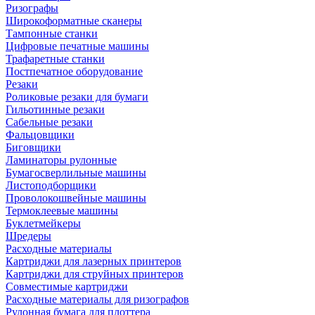
Ризографы
Широкоформатные сканеры
Тампонные станки
Цифровые печатные машины
Трафаретные станки
Постпечатное оборудование
Резаки
Роликовые резаки для бумаги
Гильотинные резаки
Сабельные резаки
Фальцовщики
Биговщики
Ламинаторы рулонные
Бумагосверлильные машины
Листоподборщики
Проволокошвейные машины
Термоклеевые машины
Буклетмейкеры
Шредеры
Расходные материалы
Картриджи для лазерных принтеров
Картриджи для струйных принтеров
Совместимые картриджи
Расходные материалы для ризографов
Рулонная бумага для плоттера