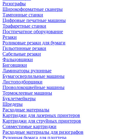
Ризографы
Широкоформатные сканеры
Тампонные станки
Цифровые печатные машины
Трафаретные станки
Постпечатное оборудование
Резаки
Роликовые резаки для бумаги
Гильотинные резаки
Сабельные резаки
Фальцовщики
Биговщики
Ламинаторы рулонные
Бумагосверлильные машины
Листоподборщики
Проволокошвейные машины
Термоклеевые машины
Буклетмейкеры
Шредеры
Расходные материалы
Картриджи для лазерных принтеров
Картриджи для струйных принтеров
Совместимые картриджи
Расходные материалы для ризографов
Рулонная бумага для плоттера