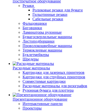
Постпечатное оборудование
Резаки
Роликовые резаки для бумаги
Гильотинные резаки
Сабельные резаки
Фальцовщики
Биговщики
Ламинаторы рулонные
Бумагосверлильные машины
Листоподборщики
Проволокошвейные машины
Термоклеевые машины
Буклетмейкеры
Шредеры
Расходные материалы
Картриджи для лазерных принтеров
Картриджи для струйных принтеров
Совместимые картриджи
Расходные материалы для ризографов
Рулонная бумага для плоттера
Презентационное оборудование
Интерактивные панели
Проекторы