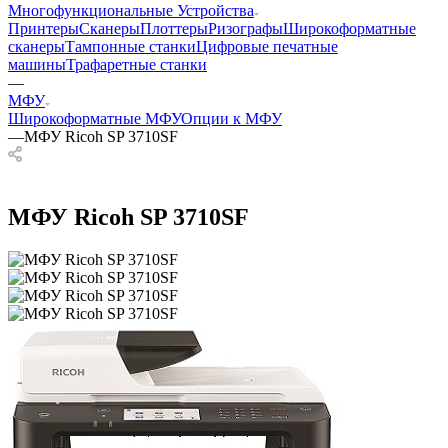
Многофункциональные Устройства
Принтеры
Сканеры
Плоттеры
Ризографы
Широкоформатные
сканеры
Тампонные станки
Цифровые печатные
машины
Трафаретные станки
—
МФУ
Широкоформатные МФУ
Опции к МФУ
—
МФУ Ricoh SP 3710SF
МФУ Ricoh SP 3710SF