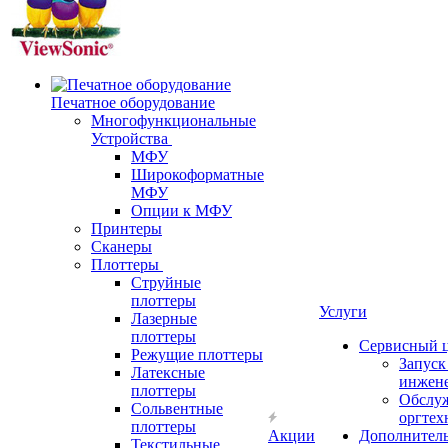
Печатное оборудование
Многофункциональные
Устройства
МФУ
Широкоформатные
МФУ
Опции к МФУ
Принтеры
Сканеры
Плоттеры
Струйные
плоттеры
Услуги
Лазерные
плоттеры
Сервисный 
Режущие плоттеры
Запус
Латексные
инжен
плоттеры
Обслу
Сольвентные
оргтех
плоттеры
Акции
Дополнител
Текстильные