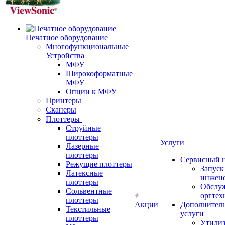
Печатное оборудование
Многофункциональные
Устройства
МФУ
Широкоформатные
МФУ
Опции к МФУ
Принтеры
Сканеры
Плоттеры
Струйные
плоттеры
Услуги
Лазерные
плоттеры
Сервисный 
Режущие плоттеры
Запус
Латексные
инжен
плоттеры
Обслу
Сольвентные
оргтех
плоттеры
Акции
Дополнител
Текстильные
услуги
плоттеры
Утили