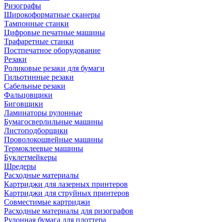
Ризографы
Широкоформатные сканеры
Тампонные станки
Цифровые печатные машины
Трафаретные станки
Постпечатное оборудование
Резаки
Роликовые резаки для бумаги
Гильотинные резаки
Сабельные резаки
Фальцовщики
Биговщики
Ламинаторы рулонные
Бумагосверлильные машины
Листоподборщики
Проволокошвейные машины
Термоклеевые машины
Буклетмейкеры
Шредеры
Расходные материалы
Картриджи для лазерных принтеров
Картриджи для струйных принтеров
Совместимые картриджи
Расходные материалы для ризографов
Рулонная бумага для плоттера