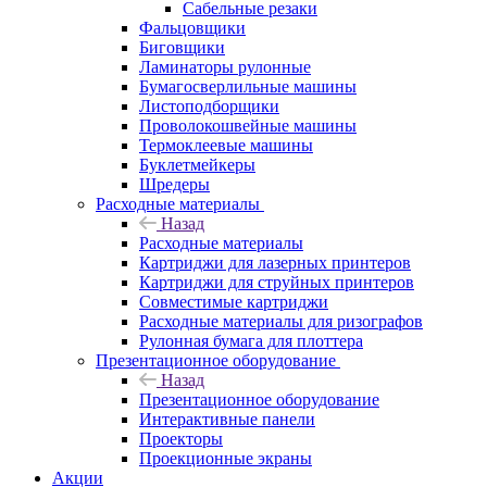
Сабельные резаки
Фальцовщики
Биговщики
Ламинаторы рулонные
Бумагосверлильные машины
Листоподборщики
Проволокошвейные машины
Термоклеевые машины
Буклетмейкеры
Шредеры
Расходные материалы
Назад
Расходные материалы
Картриджи для лазерных принтеров
Картриджи для струйных принтеров
Совместимые картриджи
Расходные материалы для ризографов
Рулонная бумага для плоттера
Презентационное оборудование
Назад
Презентационное оборудование
Интерактивные панели
Проекторы
Проекционные экраны
Акции