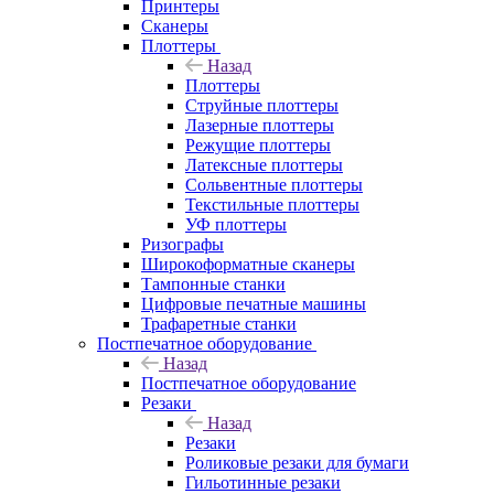
Принтеры
Сканеры
Плоттеры
Назад
Плоттеры
Струйные плоттеры
Лазерные плоттеры
Режущие плоттеры
Латексные плоттеры
Сольвентные плоттеры
Текстильные плоттеры
УФ плоттеры
Ризографы
Широкоформатные сканеры
Тампонные станки
Цифровые печатные машины
Трафаретные станки
Постпечатное оборудование
Назад
Постпечатное оборудование
Резаки
Назад
Резаки
Роликовые резаки для бумаги
Гильотинные резаки