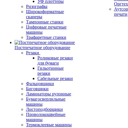
УФ плоттеры
Оргте
Ризографы
Аутсор
Широкоформатные
печати
сканеры
Тампонные станки
Цифровые печатные
машины
Трафаретные станки
Постпечатное оборудование
Резаки
Роликовые резаки
для бумаги
Гильотинные
резаки
Сабельные резаки
Фальцовщики
Биговщики
Ламинаторы рулонные
Бумагосверлильные
машины
Листоподборщики
Проволокошвейные
машины
Термоклеевые машины