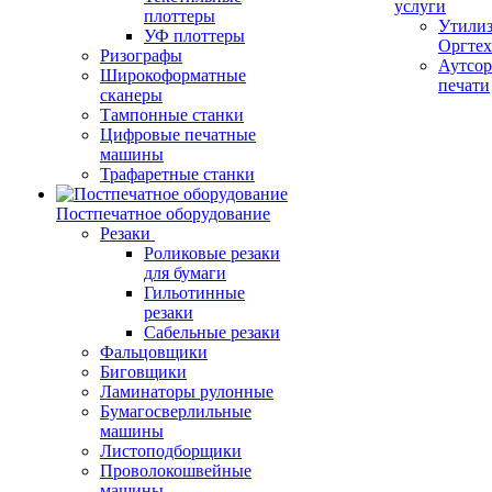
услуги
плоттеры
Утили
УФ плоттеры
Оргте
Ризографы
Аутсор
Широкоформатные
печати
сканеры
Тампонные станки
Цифровые печатные
машины
Трафаретные станки
Постпечатное оборудование
Резаки
Роликовые резаки
для бумаги
Гильотинные
резаки
Сабельные резаки
Фальцовщики
Биговщики
Ламинаторы рулонные
Бумагосверлильные
машины
Листоподборщики
Проволокошвейные
машины