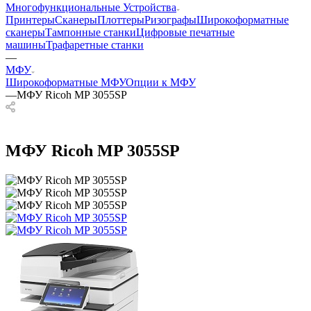
Многофункциональные Устройства
Принтеры
Сканеры
Плоттеры
Ризографы
Широкоформатные
сканеры
Тампонные станки
Цифровые печатные
машины
Трафаретные станки
—
МФУ
Широкоформатные МФУ
Опции к МФУ
—
МФУ Ricoh MP 3055SP
МФУ Ricoh MP 3055SP