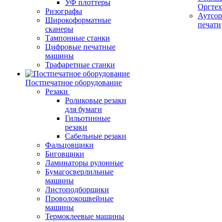
УФ плоттеры
Оргте
Ризографы
Аутсор
Широкоформатные
печати
сканеры
Тампонные станки
Цифровые печатные
машины
Трафаретные станки
Постпечатное оборудование
Резаки
Роликовые резаки
для бумаги
Гильотинные
резаки
Сабельные резаки
Фальцовщики
Биговщики
Ламинаторы рулонные
Бумагосверлильные
машины
Листоподборщики
Проволокошвейные
машины
Термоклеевые машины