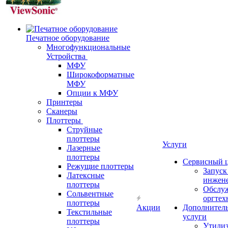
Печатное оборудование
Многофункциональные
Устройства
МФУ
Широкоформатные
МФУ
Опции к МФУ
Принтеры
Сканеры
Плоттеры
Струйные
плоттеры
Услуги
Лазерные
плоттеры
Сервисный 
Режущие плоттеры
Запус
Латексные
инжен
плоттеры
Обслу
Сольвентные
оргтех
плоттеры
Акции
Дополнител
Текстильные
услуги
плоттеры
Утили