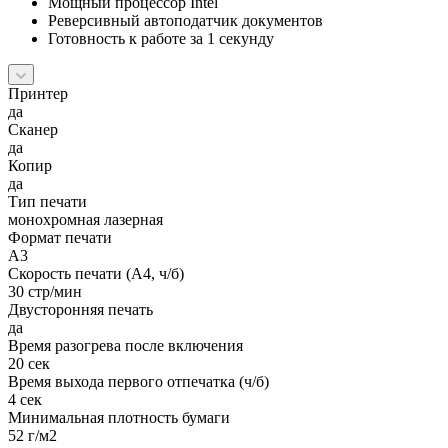
Мощный процессор Intel
Реверсивный автоподатчик документов
Готовность к работе за 1 секунду
Принтер
да
Сканер
да
Копир
да
Тип печати
монохромная лазерная
Формат печати
A3
Скорость печати (А4, ч/б)
30 стр/мин
Двусторонняя печать
да
Время разогрева после включения
20 сек
Время выхода первого отпечатка (ч/б)
4 сек
Минимальная плотность бумаги
52 г/м2