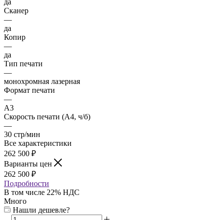
да
Сканер
—
да
Копир
—
да
Тип печати
—
монохромная лазерная
Формат печати
—
A3
Скорость печати (А4, ч/б)
—
30 стр/мин
Все характеристики
262 500
₽
Варианты цен
262 500
₽
Подробности
В том числе 22% НДС
Много
Нашли дешевле?