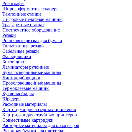
Ризографы
Широкоформатные сканеры
Тампонные станки
Цифровые печатные машины
Трафаретные станки
Постпечатное оборудование
Резаки
Роликовые резаки для бумаги
Гильотинные резаки
Сабельные резаки
Фальцовщики
Биговщики
Ламинаторы рулонные
Бумагосверлильные машины
Листоподборщики
Проволокошвейные машины
Термоклеевые машины
Буклетмейкеры
Шредеры
Расходные материалы
Картриджи для лазерных принтеров
Картриджи для струйных принтеров
Совместимые картриджи
Расходные материалы для ризографов
Рулонная бумага для плоттера