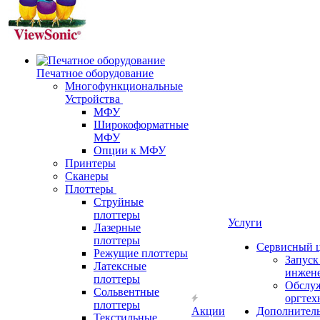
Печатное оборудование
Многофункциональные
Устройства
МФУ
Широкоформатные
МФУ
Опции к МФУ
Принтеры
Сканеры
Плоттеры
Струйные
плоттеры
Услуги
Лазерные
плоттеры
Сервисный 
Режущие плоттеры
Запус
Латексные
инжен
плоттеры
Обслу
Сольвентные
оргтех
плоттеры
Акции
Дополнител
Текстильные