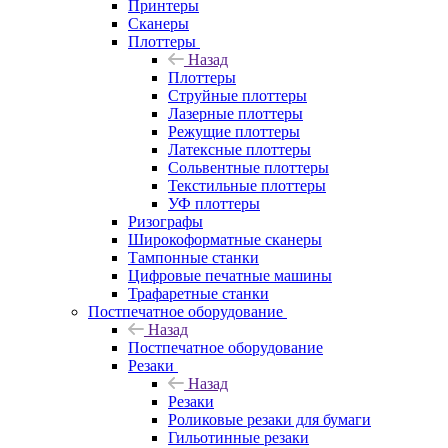
Принтеры
Сканеры
Плоттеры
Назад
Плоттеры
Струйные плоттеры
Лазерные плоттеры
Режущие плоттеры
Латексные плоттеры
Сольвентные плоттеры
Текстильные плоттеры
УФ плоттеры
Ризографы
Широкоформатные сканеры
Тампонные станки
Цифровые печатные машины
Трафаретные станки
Постпечатное оборудование
Назад
Постпечатное оборудование
Резаки
Назад
Резаки
Роликовые резаки для бумаги
Гильотинные резаки