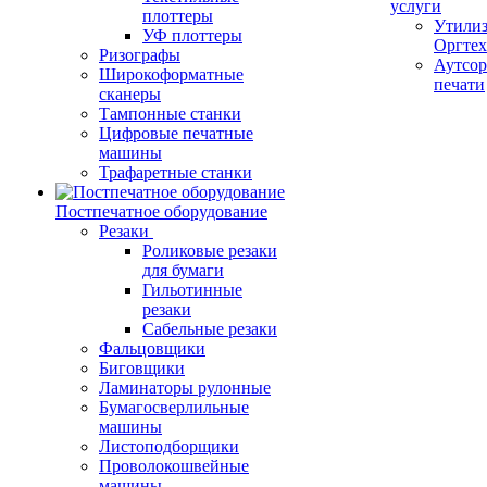
услуги
плоттеры
Утили
УФ плоттеры
Оргте
Ризографы
Аутсор
Широкоформатные
печати
сканеры
Тампонные станки
Цифровые печатные
машины
Трафаретные станки
Постпечатное оборудование
Резаки
Роликовые резаки
для бумаги
Гильотинные
резаки
Сабельные резаки
Фальцовщики
Биговщики
Ламинаторы рулонные
Бумагосверлильные
машины
Листоподборщики
Проволокошвейные
машины