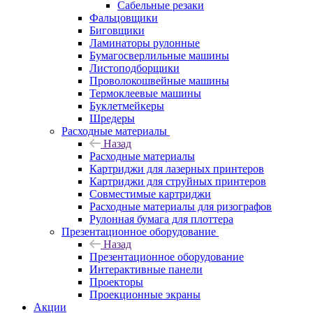
Сабельные резаки
Фальцовщики
Биговщики
Ламинаторы рулонные
Бумагосверлильные машины
Листоподборщики
Проволокошвейные машины
Термоклеевые машины
Буклетмейкеры
Шредеры
Расходные материалы
Назад
Расходные материалы
Картриджи для лазерных принтеров
Картриджи для струйных принтеров
Совместимые картриджи
Расходные материалы для ризографов
Рулонная бумага для плоттера
Презентационное оборудование
Назад
Презентационное оборудование
Интерактивные панели
Проекторы
Проекционные экраны
Акции