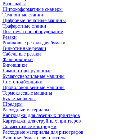
Ризографы
Широкоформатные сканеры
Тампонные станки
Цифровые печатные машины
Трафаретные станки
Постпечатное оборудование
Резаки
Роликовые резаки для бумаги
Гильотинные резаки
Сабельные резаки
Фальцовщики
Биговщики
Ламинаторы рулонные
Бумагосверлильные машины
Листоподборщики
Проволокошвейные машины
Термоклеевые машины
Буклетмейкеры
Шредеры
Расходные материалы
Картриджи для лазерных принтеров
Картриджи для струйных принтеров
Совместимые картриджи
Расходные материалы для ризографов
Рулонная бумага для плоттера