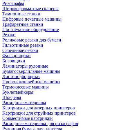
Ризографы
Широкоформатные сканеры
Тампонные станки
Цифровые печатные машины
Трафаретные станки
Постпечатное оборудование
Резаки
Роликовые резаки для бумаги
Гильотинные резаки
Сабельные резаки
Фальцовщики
Биговщики
Ламинаторы рулонные
Бумагосверлильные машины
Листоподборщики
Проволокошвейные машины
Термоклеевые машины
Буклетмейкеры
Шредеры
Расходные материалы
Картриджи для лазерных принтеров
Картриджи для струйных принтеров
Совместимые картриджи
Расходные материалы для ризографов
Рулонная бумага для плоттера