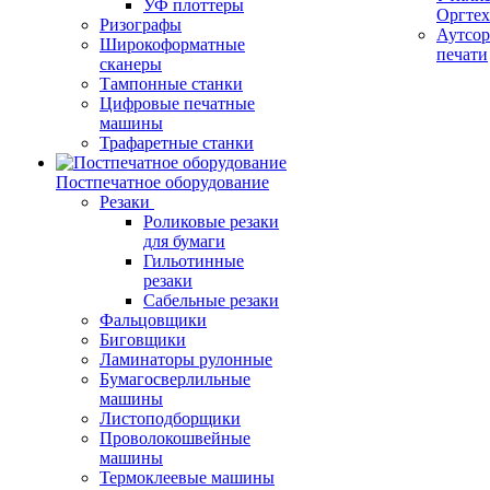
УФ плоттеры
Оргте
Ризографы
Аутсор
Широкоформатные
печати
сканеры
Тампонные станки
Цифровые печатные
машины
Трафаретные станки
Постпечатное оборудование
Резаки
Роликовые резаки
для бумаги
Гильотинные
резаки
Сабельные резаки
Фальцовщики
Биговщики
Ламинаторы рулонные
Бумагосверлильные
машины
Листоподборщики
Проволокошвейные
машины
Термоклеевые машины