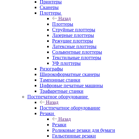
Принтеры
Сканеры
Плоттеры
Назад
Плоттеры
Струйные плоттеры
Лазерные плоттеры
Режущие плоттеры
Латексные плоттеры
Сольвентные плоттеры
Текстильные плоттеры
УФ плоттеры
Ризографы
Широкоформатные сканеры
Тампонные станки
Цифровые печатные машины
Трафаретные станки
Постпечатное оборудование
Назад
Постпечатное оборудование
Резаки
Назад
Резаки
Роликовые резаки для бумаги
Гильотинные резаки