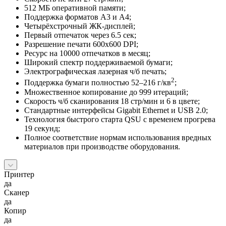
512 МБ оперативной памяти;
Поддержка форматов A3 и A4;
Четырёхстрочный ЖК-дисплей;
Первый отпечаток через 6.5 сек;
Разрешение печати 600x600 DPI;
Ресурс на 10000 отпечатков в месяц;
Широкий спектр поддерживаемой бумаги;
Электрографическая лазерная ч/б печать;
2
Поддержка бумаги полностью 52–216 г/кв
;
Множественное копирование до 999 итераций;
Скорость ч/б сканирования 18 стр/мин и 6 в цвете;
Стандартные интерфейсы Gigabit Ethernet и USB 2.0;
Технология быстрого старта QSU с временем прогрева
19 секунд;
Полное соответствие нормам использования вредных
материалов при производстве оборудования.
Принтер
да
Сканер
да
Копир
да