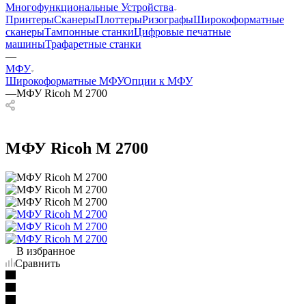
Многофункциональные Устройства
Принтеры
Сканеры
Плоттеры
Ризографы
Широкоформатные
сканеры
Тампонные станки
Цифровые печатные
машины
Трафаретные станки
—
МФУ
Широкоформатные МФУ
Опции к МФУ
—
МФУ Ricoh M 2700
МФУ Ricoh M 2700
В избранное
Сравнить