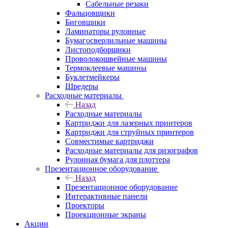
Сабельные резаки
Фальцовщики
Биговщики
Ламинаторы рулонные
Бумагосверлильные машины
Листоподборщики
Проволокошвейные машины
Термоклеевые машины
Буклетмейкеры
Шредеры
Расходные материалы
Назад
Расходные материалы
Картриджи для лазерных принтеров
Картриджи для струйных принтеров
Совместимые картриджи
Расходные материалы для ризографов
Рулонная бумага для плоттера
Презентационное оборудование
Назад
Презентационное оборудование
Интерактивные панели
Проекторы
Проекционные экраны
Акции