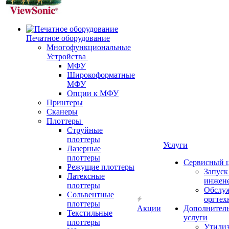
Печатное оборудование
Многофункциональные
Устройства
МФУ
Широкоформатные
МФУ
Опции к МФУ
Принтеры
Сканеры
Плоттеры
Струйные
плоттеры
Услуги
Лазерные
плоттеры
Сервисный 
Режущие плоттеры
Запус
Латексные
инжен
плоттеры
Обслу
Сольвентные
оргтех
плоттеры
Акции
Дополнител
Текстильные
услуги
плоттеры
Утили