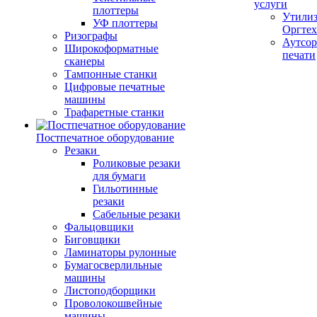
услуги
плоттеры
Утили
УФ плоттеры
Оргте
Ризографы
Аутсор
Широкоформатные
печати
сканеры
Тампонные станки
Цифровые печатные
машины
Трафаретные станки
Постпечатное оборудование
Резаки
Роликовые резаки
для бумаги
Гильотинные
резаки
Сабельные резаки
Фальцовщики
Биговщики
Ламинаторы рулонные
Бумагосверлильные
машины
Листоподборщики
Проволокошвейные
машины