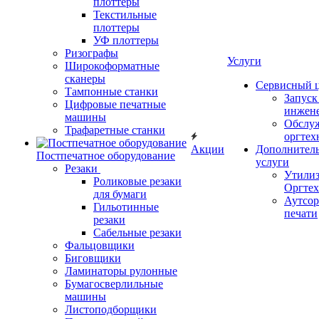
плоттеры
Текстильные
плоттеры
УФ плоттеры
Ризографы
Услуги
Широкоформатные
сканеры
Сервисный 
Тампонные станки
Запус
Цифровые печатные
инжен
машины
Обслу
Трафаретные станки
оргтех
Акции
Дополнител
Постпечатное оборудование
услуги
Резаки
Утили
Роликовые резаки
Оргте
для бумаги
Аутсор
Гильотинные
печати
резаки
Сабельные резаки
Фальцовщики
Биговщики
Ламинаторы рулонные
Бумагосверлильные
машины
Листоподборщики