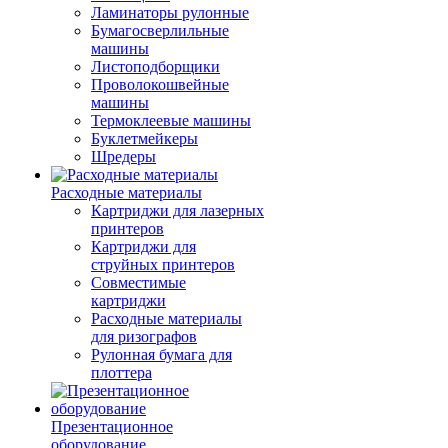
Ламинаторы рулонные
Бумагосверлильные
машины
Листоподборщики
Проволокошвейные
машины
Термоклеевые машины
Буклетмейкеры
Шредеры
Расходные материалы
Картриджи для лазерных
принтеров
Картриджи для
струйных принтеров
Совместимые
картриджи
Расходные материалы
для ризографов
Рулонная бумага для
плоттера
Презентационное
оборудование