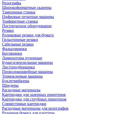
Ризографы
Широкоформатные сканеры
Тампонные станки
Цифровые печатные машины
Трафаретные станки
Постпечатное оборудование
Резаки
Роликовые резаки для бумаги
Гильотинные резаки
Сабельные резаки
Фальцовщики
Биговщики
Ламинаторы рулонные
Бумагосверлильные машины
Листоподборщики
Проволокошвейные машины
Термоклеевые машины
Буклетмейкеры
Шредеры
Расходные материалы
Картриджи для лазерных принтеров
Картриджи для струйных принтеров
Совместимые картриджи
Расходные материалы для ризографов
Рулонная бумага для плоттера