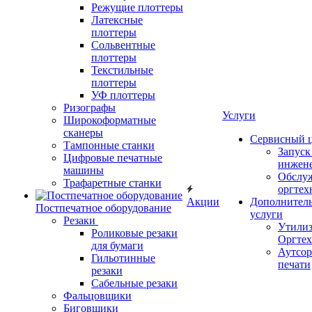
Режущие плоттеры
Латексные
плоттеры
Сольвентные
плоттеры
Текстильные
плоттеры
УФ плоттеры
Ризографы
Услуги
Широкоформатные
сканеры
Сервисный 
Тампонные станки
Запус
Цифровые печатные
инжен
машины
Обслу
Трафаретные станки
оргтех
Акции
Дополнител
Постпечатное оборудование
услуги
Резаки
Утили
Роликовые резаки
Оргте
для бумаги
Аутсор
Гильотинные
печати
резаки
Сабельные резаки
Фальцовщики
Биговщики