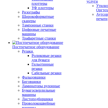
услуги
плоттеры
Утили
УФ плоттеры
Оргте
Ризографы
Аутсор
Широкоформатные
печати
сканеры
Тампонные станки
Цифровые печатные
машины
Трафаретные станки
Постпечатное оборудование
Резаки
Роликовые резаки
для бумаги
Гильотинные
резаки
Сабельные резаки
Фальцовщики
Биговщики
Ламинаторы рулонные
Бумагосверлильные
машины
Листоподборщики
Проволокошвейные
машины