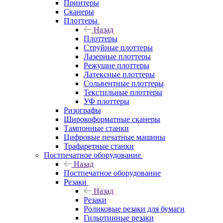
Принтеры
Сканеры
Плоттеры
Назад
Плоттеры
Струйные плоттеры
Лазерные плоттеры
Режущие плоттеры
Латексные плоттеры
Сольвентные плоттеры
Текстильные плоттеры
УФ плоттеры
Ризографы
Широкоформатные сканеры
Тампонные станки
Цифровые печатные машины
Трафаретные станки
Постпечатное оборудование
Назад
Постпечатное оборудование
Резаки
Назад
Резаки
Роликовые резаки для бумаги
Гильотинные резаки