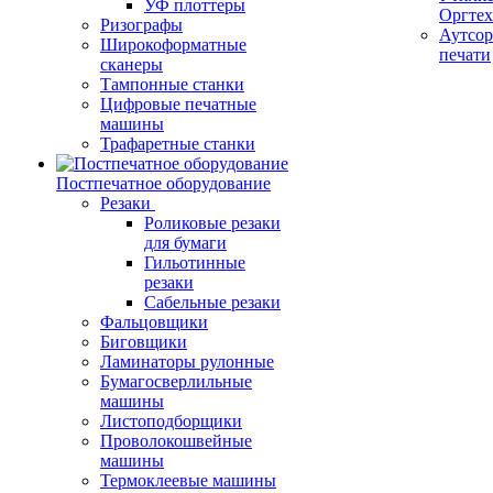
УФ плоттеры
Оргте
Ризографы
Аутсор
Широкоформатные
печати
сканеры
Тампонные станки
Цифровые печатные
машины
Трафаретные станки
Постпечатное оборудование
Резаки
Роликовые резаки
для бумаги
Гильотинные
резаки
Сабельные резаки
Фальцовщики
Биговщики
Ламинаторы рулонные
Бумагосверлильные
машины
Листоподборщики
Проволокошвейные
машины
Термоклеевые машины