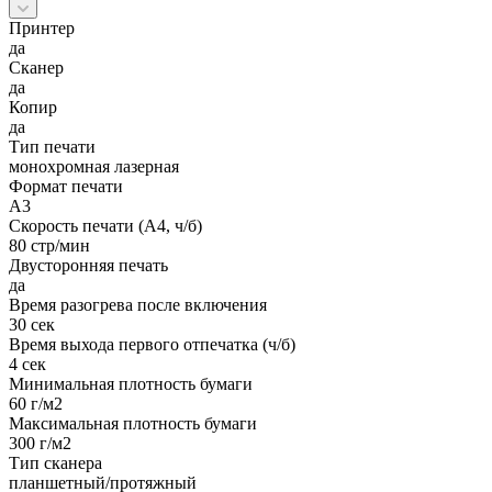
Принтер
да
Сканер
да
Копир
да
Тип печати
монохромная лазерная
Формат печати
A3
Скорость печати (А4, ч/б)
80 стр/мин
Двусторонняя печать
да
Время разогрева после включения
30 сек
Время выхода первого отпечатка (ч/б)
4 сек
Минимальная плотность бумаги
60 г/м2
Максимальная плотность бумаги
300 г/м2
Тип сканера
планшетный/протяжный