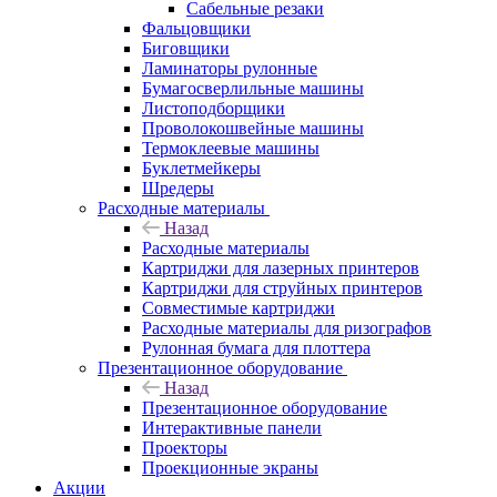
Сабельные резаки
Фальцовщики
Биговщики
Ламинаторы рулонные
Бумагосверлильные машины
Листоподборщики
Проволокошвейные машины
Термоклеевые машины
Буклетмейкеры
Шредеры
Расходные материалы
Назад
Расходные материалы
Картриджи для лазерных принтеров
Картриджи для струйных принтеров
Совместимые картриджи
Расходные материалы для ризографов
Рулонная бумага для плоттера
Презентационное оборудование
Назад
Презентационное оборудование
Интерактивные панели
Проекторы
Проекционные экраны
Акции