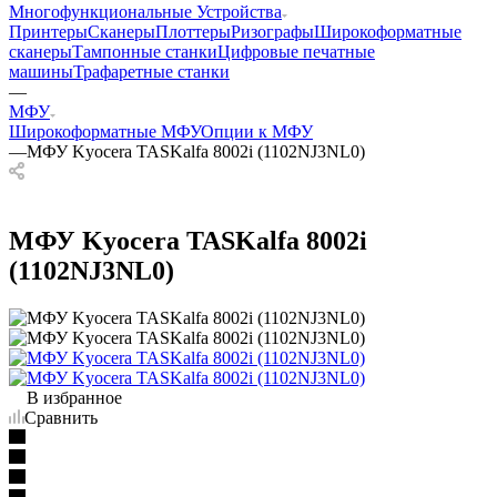
Многофункциональные Устройства
Принтеры
Сканеры
Плоттеры
Ризографы
Широкоформатные
сканеры
Тампонные станки
Цифровые печатные
машины
Трафаретные станки
—
МФУ
Широкоформатные МФУ
Опции к МФУ
—
МФУ Kyocera TASKalfa 8002i (1102NJ3NL0)
МФУ Kyocera TASKalfa 8002i
(1102NJ3NL0)
В избранное
Сравнить