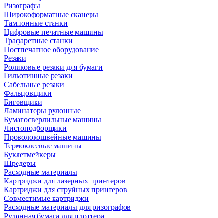
Ризографы
Широкоформатные сканеры
Тампонные станки
Цифровые печатные машины
Трафаретные станки
Постпечатное оборудование
Резаки
Роликовые резаки для бумаги
Гильотинные резаки
Сабельные резаки
Фальцовщики
Биговщики
Ламинаторы рулонные
Бумагосверлильные машины
Листоподборщики
Проволокошвейные машины
Термоклеевые машины
Буклетмейкеры
Шредеры
Расходные материалы
Картриджи для лазерных принтеров
Картриджи для струйных принтеров
Совместимые картриджи
Расходные материалы для ризографов
Рулонная бумага для плоттера