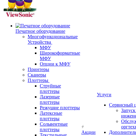
Печатное оборудование
Многофункциональные
Устройства
МФУ
Широкоформатные
МФУ
Опции к МФУ
Принтеры
Сканеры
Плоттеры
Струйные
плоттеры
Услуги
Лазерные
плоттеры
Сервисный 
Режущие плоттеры
Запус
Латексные
инжен
плоттеры
Обслу
Сольвентные
оргтех
плоттеры
Акции
Дополнител
Текстильные