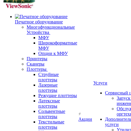
Печатное оборудование
Многофункциональные
Устройства
МФУ
Широкоформатные
МФУ
Опции к МФУ
Принтеры
Сканеры
Плоттеры
Струйные
плоттеры
Услуги
Лазерные
плоттеры
Сервисный 
Режущие плоттеры
Запус
Латексные
инжен
плоттеры
Обслу
Сольвентные
оргтех
плоттеры
Акции
Дополнител
Текстильные
услуги
плоттеры
Утили