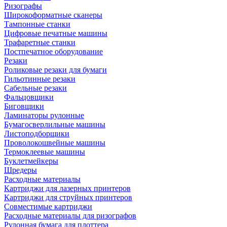
Ризографы
Широкоформатные сканеры
Тампонные станки
Цифровые печатные машины
Трафаретные станки
Постпечатное оборудование
Резаки
Роликовые резаки для бумаги
Гильотинные резаки
Сабельные резаки
Фальцовщики
Биговщики
Ламинаторы рулонные
Бумагосверлильные машины
Листоподборщики
Проволокошвейные машины
Термоклеевые машины
Буклетмейкеры
Шредеры
Расходные материалы
Картриджи для лазерных принтеров
Картриджи для струйных принтеров
Совместимые картриджи
Расходные материалы для ризографов
Рулонная бумага для плоттера