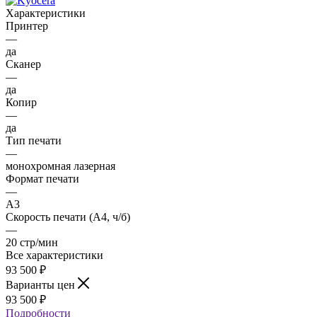
Характеристики
Принтер
—
да
Сканер
—
да
Копир
—
да
Тип печати
—
монохромная лазерная
Формат печати
—
A3
Скорость печати (А4, ч/б)
—
20 стр/мин
Все характеристики
93 500
₽
Варианты цен
93 500
₽
Подробности