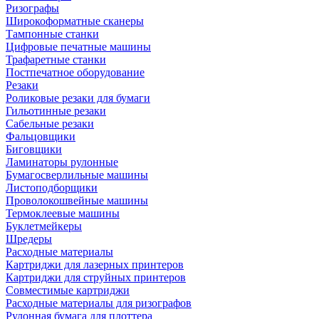
Ризографы
Широкоформатные сканеры
Тампонные станки
Цифровые печатные машины
Трафаретные станки
Постпечатное оборудование
Резаки
Роликовые резаки для бумаги
Гильотинные резаки
Сабельные резаки
Фальцовщики
Биговщики
Ламинаторы рулонные
Бумагосверлильные машины
Листоподборщики
Проволокошвейные машины
Термоклеевые машины
Буклетмейкеры
Шредеры
Расходные материалы
Картриджи для лазерных принтеров
Картриджи для струйных принтеров
Совместимые картриджи
Расходные материалы для ризографов
Рулонная бумага для плоттера