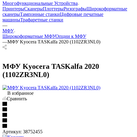
Многофункциональные Устройства
Принтеры
Сканеры
Плоттеры
Ризографы
Широкоформатные
сканеры
Тампонные станки
Цифровые печатные
машины
Трафаретные станки
—
МФУ
Широкоформатные МФУ
Опции к МФУ
—
МФУ Kyocera TASKalfa 2020 (1102ZR3NL0)
МФУ Kyocera TASKalfa 2020
(1102ZR3NL0)
В избранное
Сравнить
Артикул:
38752455