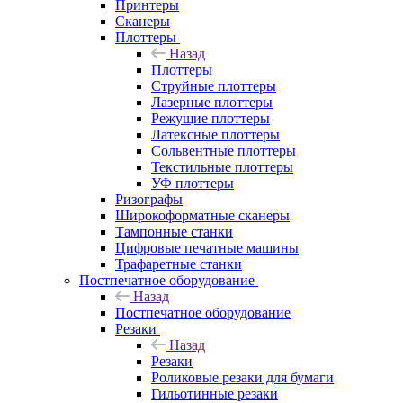
Принтеры
Сканеры
Плоттеры
Назад
Плоттеры
Струйные плоттеры
Лазерные плоттеры
Режущие плоттеры
Латексные плоттеры
Сольвентные плоттеры
Текстильные плоттеры
УФ плоттеры
Ризографы
Широкоформатные сканеры
Тампонные станки
Цифровые печатные машины
Трафаретные станки
Постпечатное оборудование
Назад
Постпечатное оборудование
Резаки
Назад
Резаки
Роликовые резаки для бумаги
Гильотинные резаки