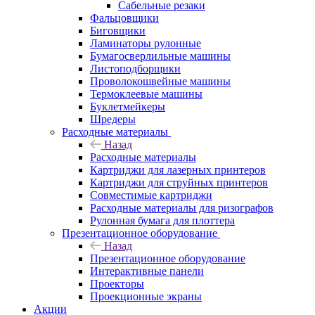
Сабельные резаки
Фальцовщики
Биговщики
Ламинаторы рулонные
Бумагосверлильные машины
Листоподборщики
Проволокошвейные машины
Термоклеевые машины
Буклетмейкеры
Шредеры
Расходные материалы
Назад
Расходные материалы
Картриджи для лазерных принтеров
Картриджи для струйных принтеров
Совместимые картриджи
Расходные материалы для ризографов
Рулонная бумага для плоттера
Презентационное оборудование
Назад
Презентационное оборудование
Интерактивные панели
Проекторы
Проекционные экраны
Акции