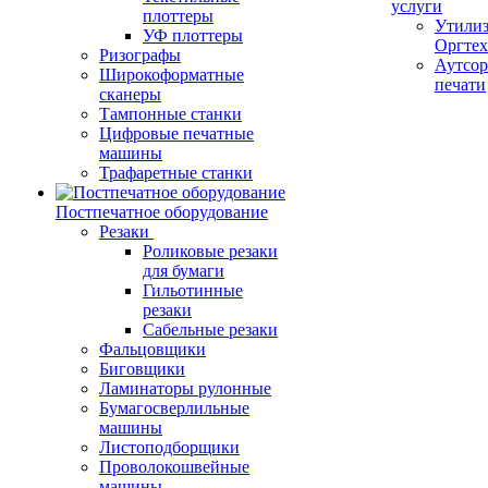
услуги
плоттеры
Утили
УФ плоттеры
Оргте
Ризографы
Аутсор
Широкоформатные
печати
сканеры
Тампонные станки
Цифровые печатные
машины
Трафаретные станки
Постпечатное оборудование
Резаки
Роликовые резаки
для бумаги
Гильотинные
резаки
Сабельные резаки
Фальцовщики
Биговщики
Ламинаторы рулонные
Бумагосверлильные
машины
Листоподборщики
Проволокошвейные
машины