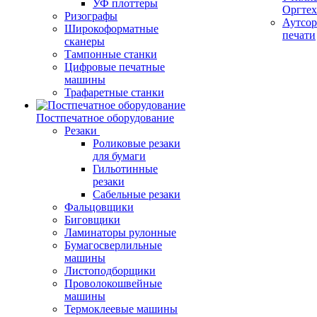
УФ плоттеры
Оргте
Ризографы
Аутсор
Широкоформатные
печати
сканеры
Тампонные станки
Цифровые печатные
машины
Трафаретные станки
Постпечатное оборудование
Резаки
Роликовые резаки
для бумаги
Гильотинные
резаки
Сабельные резаки
Фальцовщики
Биговщики
Ламинаторы рулонные
Бумагосверлильные
машины
Листоподборщики
Проволокошвейные
машины
Термоклеевые машины