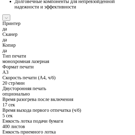
Долговечные компоненты для непревзойденной
надежности и эффективности
Принтер
да
Сканер
да
Копир
да
Тип печати
монохромная лазерная
Формат печати
A3
Скорость печати (А4, ч/б)
20 стр/мин
Двусторонняя печать
опционально
Время разогрева после включения
17 сек
Время выхода первого отпечатка (ч/б)
5 сек
Емкость лотка подачи бумаги
400 листов
Емкость приемного лотка