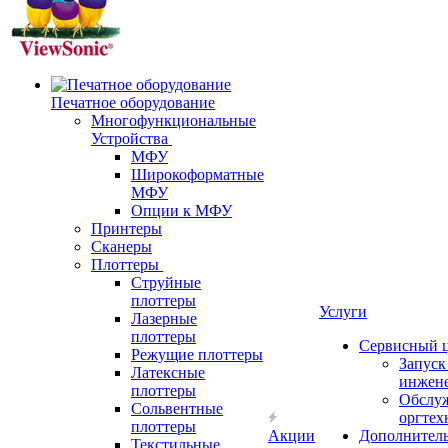
Печатное оборудование
Многофункциональные
Устройства
МФУ
Широкоформатные
МФУ
Опции к МФУ
Принтеры
Сканеры
Плоттеры
Струйные
плоттеры
Услуги
Лазерные
плоттеры
Сервисный 
Режущие плоттеры
Запус
Латексные
инжен
плоттеры
Обслу
Сольвентные
оргтех
плоттеры
Акции
Дополнител
Текстильные