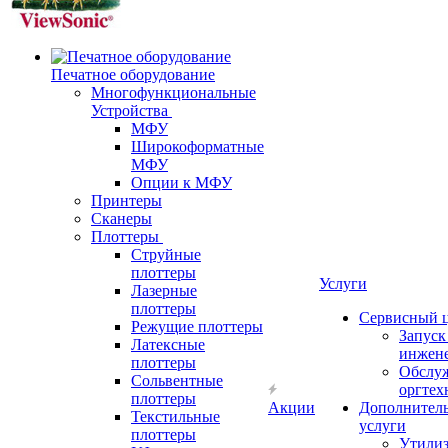
Печатное оборудование
Многофункциональные
Устройства
МФУ
Широкоформатные
МФУ
Опции к МФУ
Принтеры
Сканеры
Плоттеры
Струйные
плоттеры
Услуги
Лазерные
плоттеры
Сервисный 
Режущие плоттеры
Запус
Латексные
инжен
плоттеры
Обслу
Сольвентные
оргтех
плоттеры
Акции
Дополнител
Текстильные
услуги
плоттеры
Утили