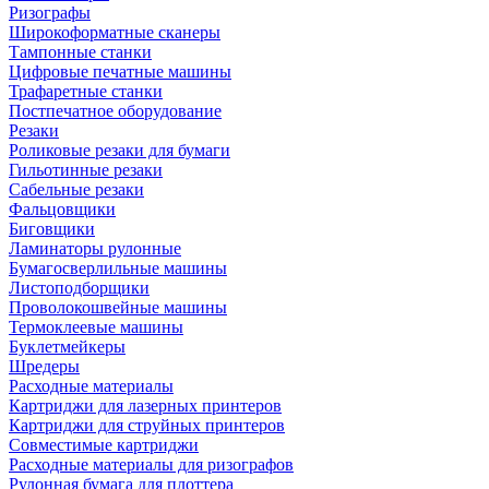
Ризографы
Широкоформатные сканеры
Тампонные станки
Цифровые печатные машины
Трафаретные станки
Постпечатное оборудование
Резаки
Роликовые резаки для бумаги
Гильотинные резаки
Сабельные резаки
Фальцовщики
Биговщики
Ламинаторы рулонные
Бумагосверлильные машины
Листоподборщики
Проволокошвейные машины
Термоклеевые машины
Буклетмейкеры
Шредеры
Расходные материалы
Картриджи для лазерных принтеров
Картриджи для струйных принтеров
Совместимые картриджи
Расходные материалы для ризографов
Рулонная бумага для плоттера