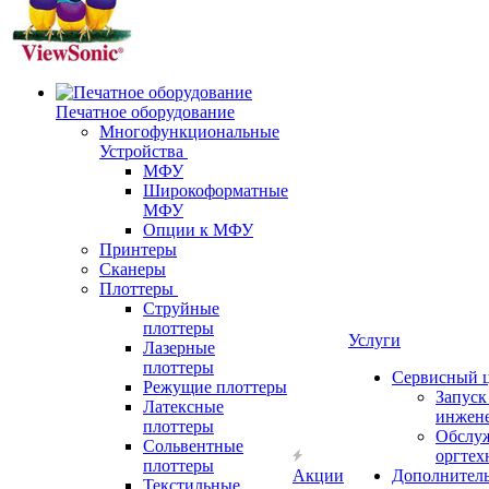
Печатное оборудование
Многофункциональные
Устройства
МФУ
Широкоформатные
МФУ
Опции к МФУ
Принтеры
Сканеры
Плоттеры
Струйные
плоттеры
Услуги
Лазерные
плоттеры
Сервисный 
Режущие плоттеры
Запус
Латексные
инжен
плоттеры
Обслу
Сольвентные
оргтех
плоттеры
Акции
Дополнител
Текстильные