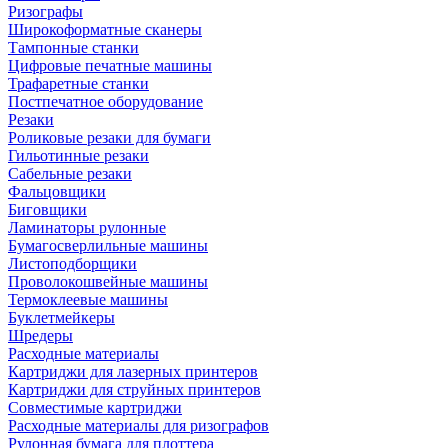
Ризографы
Широкоформатные сканеры
Тампонные станки
Цифровые печатные машины
Трафаретные станки
Постпечатное оборудование
Резаки
Роликовые резаки для бумаги
Гильотинные резаки
Сабельные резаки
Фальцовщики
Биговщики
Ламинаторы рулонные
Бумагосверлильные машины
Листоподборщики
Проволокошвейные машины
Термоклеевые машины
Буклетмейкеры
Шредеры
Расходные материалы
Картриджи для лазерных принтеров
Картриджи для струйных принтеров
Совместимые картриджи
Расходные материалы для ризографов
Рулонная бумага для плоттера