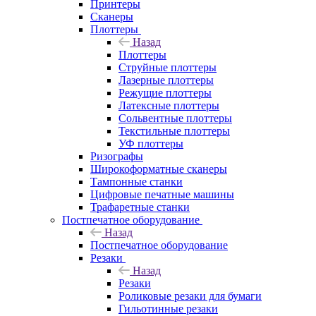
Принтеры
Сканеры
Плоттеры
Назад
Плоттеры
Струйные плоттеры
Лазерные плоттеры
Режущие плоттеры
Латексные плоттеры
Сольвентные плоттеры
Текстильные плоттеры
УФ плоттеры
Ризографы
Широкоформатные сканеры
Тампонные станки
Цифровые печатные машины
Трафаретные станки
Постпечатное оборудование
Назад
Постпечатное оборудование
Резаки
Назад
Резаки
Роликовые резаки для бумаги
Гильотинные резаки