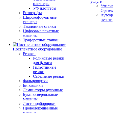
услуги
плоттеры
Утили
УФ плоттеры
Оргте
Ризографы
Аутсор
Широкоформатные
печати
сканеры
Тампонные станки
Цифровые печатные
машины
Трафаретные станки
Постпечатное оборудование
Резаки
Роликовые резаки
для бумаги
Гильотинные
резаки
Сабельные резаки
Фальцовщики
Биговщики
Ламинаторы рулонные
Бумагосверлильные
машины
Листоподборщики
Проволокошвейные
машины