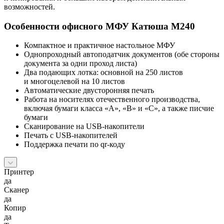
возможностей.
Особенности офисного МФУ Катюша М240
Компактное и практичное настольное МФУ
Однопроходный автоподатчик документов (обе стороны
документа за одни проход листа)
Два подающих лотка: основной на 250 листов
и многоцелевой на 10 листов
Автоматические двусторонняя печать
Работа на носителях отечественного производства,
включая бумаги класса «А», «B» и «С», а также писчие
бумаги
Сканирование на USB-накопители
Печать с USB-накопителей
Поддержка печати по qr-коду
Принтер
да
Сканер
да
Копир
да