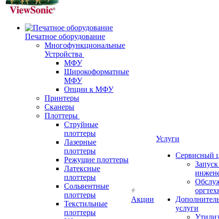
Печатное оборудование
Многофункциональные
Устройства
МФУ
Широкоформатные
МФУ
Опции к МФУ
Принтеры
Сканеры
Плоттеры
Струйные
плоттеры
Услуги
Лазерные
плоттеры
Сервисный 
Режущие плоттеры
Запус
Латексные
инжен
плоттеры
Обслу
Сольвентные
оргтех
плоттеры
Акции
Дополнител
Текстильные
услуги
плоттеры
Утили