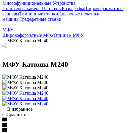
Многофункциональные Устройства
Принтеры
Сканеры
Плоттеры
Ризографы
Широкоформатные
сканеры
Тампонные станки
Цифровые печатные
машины
Трафаретные станки
—
МФУ
Широкоформатные МФУ
Опции к МФУ
—
МФУ Катюша М240
МФУ Катюша М240
В избранное
Сравнить