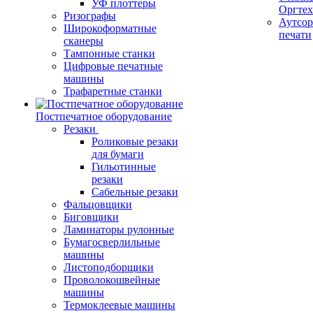
УФ плоттеры
Оргте
Ризографы
Аутсор
Широкоформатные
печати
сканеры
Тампонные станки
Цифровые печатные
машины
Трафаретные станки
Постпечатное оборудование
Резаки
Роликовые резаки
для бумаги
Гильотинные
резаки
Сабельные резаки
Фальцовщики
Биговщики
Ламинаторы рулонные
Бумагосверлильные
машины
Листоподборщики
Проволокошвейные
машины
Термоклеевые машины