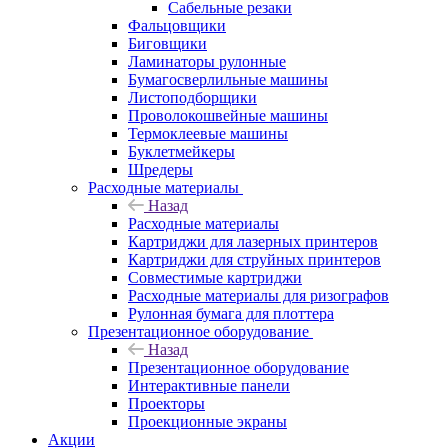
Сабельные резаки
Фальцовщики
Биговщики
Ламинаторы рулонные
Бумагосверлильные машины
Листоподборщики
Проволокошвейные машины
Термоклеевые машины
Буклетмейкеры
Шредеры
Расходные материалы
Назад
Расходные материалы
Картриджи для лазерных принтеров
Картриджи для струйных принтеров
Совместимые картриджи
Расходные материалы для ризографов
Рулонная бумага для плоттера
Презентационное оборудование
Назад
Презентационное оборудование
Интерактивные панели
Проекторы
Проекционные экраны
Акции