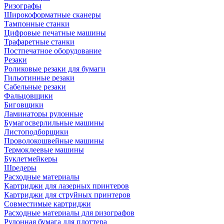
Ризографы
Широкоформатные сканеры
Тампонные станки
Цифровые печатные машины
Трафаретные станки
Постпечатное оборудование
Резаки
Роликовые резаки для бумаги
Гильотинные резаки
Сабельные резаки
Фальцовщики
Биговщики
Ламинаторы рулонные
Бумагосверлильные машины
Листоподборщики
Проволокошвейные машины
Термоклеевые машины
Буклетмейкеры
Шредеры
Расходные материалы
Картриджи для лазерных принтеров
Картриджи для струйных принтеров
Совместимые картриджи
Расходные материалы для ризографов
Рулонная бумага для плоттера