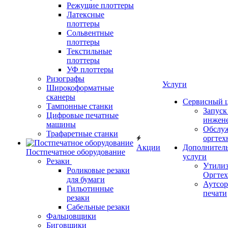
Режущие плоттеры
Латексные
плоттеры
Сольвентные
плоттеры
Текстильные
плоттеры
УФ плоттеры
Ризографы
Услуги
Широкоформатные
сканеры
Сервисный 
Тампонные станки
Запус
Цифровые печатные
инжен
машины
Обслу
Трафаретные станки
оргтех
Акции
Дополнител
Постпечатное оборудование
услуги
Резаки
Утили
Роликовые резаки
Оргте
для бумаги
Аутсор
Гильотинные
печати
резаки
Сабельные резаки
Фальцовщики
Биговщики