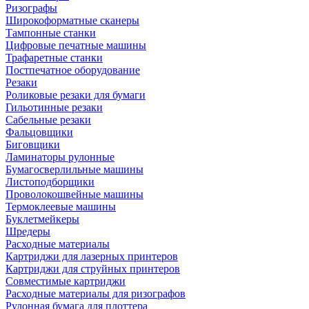
Ризографы
Широкоформатные сканеры
Тампонные станки
Цифровые печатные машины
Трафаретные станки
Постпечатное оборудование
Резаки
Роликовые резаки для бумаги
Гильотинные резаки
Сабельные резаки
Фальцовщики
Биговщики
Ламинаторы рулонные
Бумагосверлильные машины
Листоподборщики
Проволокошвейные машины
Термоклеевые машины
Буклетмейкеры
Шредеры
Расходные материалы
Картриджи для лазерных принтеров
Картриджи для струйных принтеров
Совместимые картриджи
Расходные материалы для ризографов
Рулонная бумага для плоттера