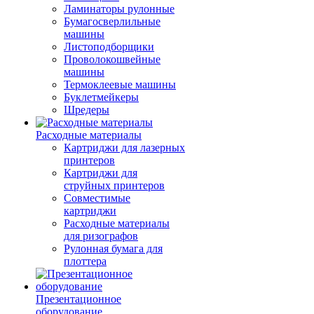
Ламинаторы рулонные
Бумагосверлильные
машины
Листоподборщики
Проволокошвейные
машины
Термоклеевые машины
Буклетмейкеры
Шредеры
Расходные материалы
Картриджи для лазерных
принтеров
Картриджи для
струйных принтеров
Совместимые
картриджи
Расходные материалы
для ризографов
Рулонная бумага для
плоттера
Презентационное
оборудование