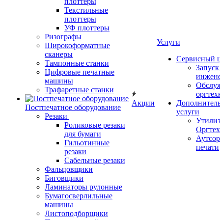
плоттеры
Текстильные
плоттеры
УФ плоттеры
Ризографы
Услуги
Широкоформатные
сканеры
Сервисный 
Тампонные станки
Запус
Цифровые печатные
инжен
машины
Обслу
Трафаретные станки
оргтех
Акции
Дополнител
Постпечатное оборудование
услуги
Резаки
Утили
Роликовые резаки
Оргте
для бумаги
Аутсор
Гильотинные
печати
резаки
Сабельные резаки
Фальцовщики
Биговщики
Ламинаторы рулонные
Бумагосверлильные
машины
Листоподборщики