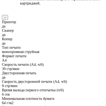
картриджей.
Принтер
да
Сканер
да
Копир
да
Тип печати
монохромная струйная
Формат печати
A4
Скорость печати (А4, ч/б)
39 стр/мин
Двусторонняя печать
да
Скорость двусторонней печати (А4, ч/б)
9 стр/мин
Время выхода первого отпечатка (ч/б)
6 сек
Минимальная плотность бумаги
64 г/м2