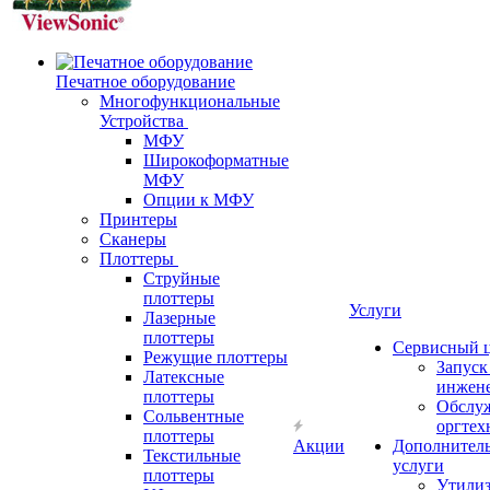
Печатное оборудование
Многофункциональные
Устройства
МФУ
Широкоформатные
МФУ
Опции к МФУ
Принтеры
Сканеры
Плоттеры
Струйные
плоттеры
Услуги
Лазерные
плоттеры
Сервисный 
Режущие плоттеры
Запус
Латексные
инжен
плоттеры
Обслу
Сольвентные
оргтех
плоттеры
Акции
Дополнител
Текстильные
услуги
плоттеры
Утили