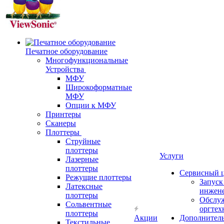
Печатное оборудование
Многофункциональные
Устройства
МФУ
Широкоформатные
МФУ
Опции к МФУ
Принтеры
Сканеры
Плоттеры
Струйные
плоттеры
Услуги
Лазерные
плоттеры
Сервисный 
Режущие плоттеры
Запус
Латексные
инжен
плоттеры
Обслу
Сольвентные
оргтех
плоттеры
Акции
Дополнител
Текстильные