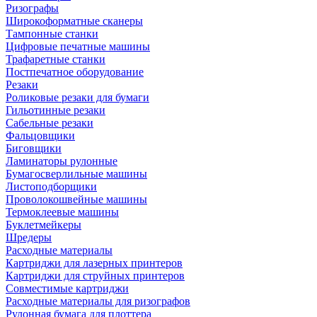
Ризографы
Широкоформатные сканеры
Тампонные станки
Цифровые печатные машины
Трафаретные станки
Постпечатное оборудование
Резаки
Роликовые резаки для бумаги
Гильотинные резаки
Сабельные резаки
Фальцовщики
Биговщики
Ламинаторы рулонные
Бумагосверлильные машины
Листоподборщики
Проволокошвейные машины
Термоклеевые машины
Буклетмейкеры
Шредеры
Расходные материалы
Картриджи для лазерных принтеров
Картриджи для струйных принтеров
Совместимые картриджи
Расходные материалы для ризографов
Рулонная бумага для плоттера