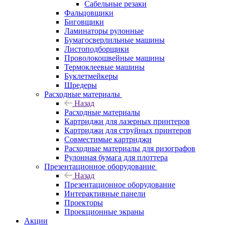
Сабельные резаки
Фальцовщики
Биговщики
Ламинаторы рулонные
Бумагосверлильные машины
Листоподборщики
Проволокошвейные машины
Термоклеевые машины
Буклетмейкеры
Шредеры
Расходные материалы
Назад
Расходные материалы
Картриджи для лазерных принтеров
Картриджи для струйных принтеров
Совместимые картриджи
Расходные материалы для ризографов
Рулонная бумага для плоттера
Презентационное оборудование
Назад
Презентационное оборудование
Интерактивные панели
Проекторы
Проекционные экраны
Акции