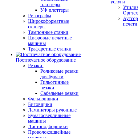
услуги
плоттеры
Утили
УФ плоттеры
Оргте
Ризографы
Аутсор
Широкоформатные
печати
сканеры
Тампонные станки
Цифровые печатные
машины
Трафаретные станки
Постпечатное оборудование
Резаки
Роликовые резаки
для бумаги
Гильотинные
резаки
Сабельные резаки
Фальцовщики
Биговщики
Ламинаторы рулонные
Бумагосверлильные
машины
Листоподборщики
Проволокошвейные
машины