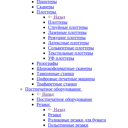
Принтеры
Сканеры
Плоттеры
Назад
Плоттеры
Струйные плоттеры
Лазерные плоттеры
Режущие плоттеры
Латексные плоттеры
Сольвентные плоттеры
Текстильные плоттеры
УФ плоттеры
Ризографы
Широкоформатные сканеры
Тампонные станки
Цифровые печатные машины
Трафаретные станки
Постпечатное оборудование
Назад
Постпечатное оборудование
Резаки
Назад
Резаки
Роликовые резаки для бумаги
Гильотинные резаки