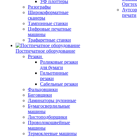
УФ плоттеры
Оргте
Ризографы
Аутсор
Широкоформатные
печати
сканеры
Тампонные станки
Цифровые печатные
машины
Трафаретные станки
Постпечатное оборудование
Резаки
Роликовые резаки
для бумаги
Гильотинные
резаки
Сабельные резаки
Фальцовщики
Биговщики
Ламинаторы рулонные
Бумагосверлильные
машины
Листоподборщики
Проволокошвейные
машины
Термоклеевые машины