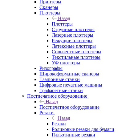
Принтеры
Сканеры
Плоттеры
Назад
Плоттеры
Струйные плоттеры
Лазерные плоттеры
Режущие плоттеры
Латексные плоттеры
Сольвентные плоттеры
Текстильные плоттеры
УФ плоттеры
Ризографы
Широкоформатные сканеры
Тампонные станки
Цифровые печатные машины
Трафаретные станки
Постпечатное оборудование
Назад
Постпечатное оборудование
Резаки
Назад
Резаки
Роликовые резаки для бумаги
Гильотинные резаки