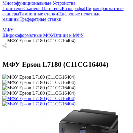
Многофункциональные Устройства
Принтеры
Сканеры
Плоттеры
Ризографы
Широкоформатные
сканеры
Тампонные станки
Цифровые печатные
машины
Трафаретные станки
—
МФУ
Широкоформатные МФУ
Опции к МФУ
—
МФУ Epson L7180 (C11CG16404)
МФУ Epson L7180 (C11CG16404)