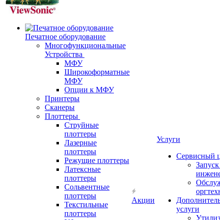
Печатное оборудование
Многофункциональные
Устройства
МФУ
Широкоформатные
МФУ
Опции к МФУ
Принтеры
Сканеры
Плоттеры
Струйные
плоттеры
Услуги
Лазерные
плоттеры
Сервисный 
Режущие плоттеры
Запус
Латексные
инжен
плоттеры
Обслу
Сольвентные
оргтех
плоттеры
Акции
Дополнител
Текстильные
услуги
плоттеры
Утили