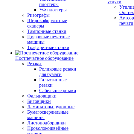
услуги
плоттеры
Утили
УФ плоттеры
Оргте
Ризографы
Аутсор
Широкоформатные
печати
сканеры
Тампонные станки
Цифровые печатные
машины
Трафаретные станки
Постпечатное оборудование
Резаки
Роликовые резаки
для бумаги
Гильотинные
резаки
Сабельные резаки
Фальцовщики
Биговщики
Ламинаторы рулонные
Бумагосверлильные
машины
Листоподборщики
Проволокошвейные
машины