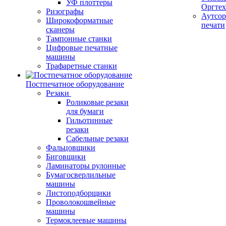
УФ плоттеры
Оргте
Ризографы
Аутсор
Широкоформатные
печати
сканеры
Тампонные станки
Цифровые печатные
машины
Трафаретные станки
Постпечатное оборудование
Резаки
Роликовые резаки
для бумаги
Гильотинные
резаки
Сабельные резаки
Фальцовщики
Биговщики
Ламинаторы рулонные
Бумагосверлильные
машины
Листоподборщики
Проволокошвейные
машины
Термоклеевые машины