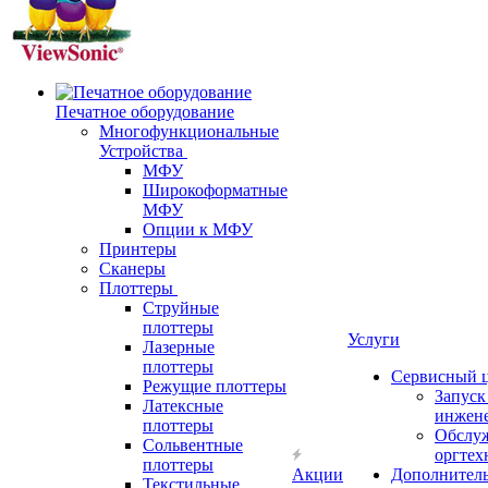
Печатное оборудование
Многофункциональные
Устройства
МФУ
Широкоформатные
МФУ
Опции к МФУ
Принтеры
Сканеры
Плоттеры
Струйные
плоттеры
Услуги
Лазерные
плоттеры
Сервисный 
Режущие плоттеры
Запус
Латексные
инжен
плоттеры
Обслу
Сольвентные
оргтех
плоттеры
Акции
Дополнител
Текстильные