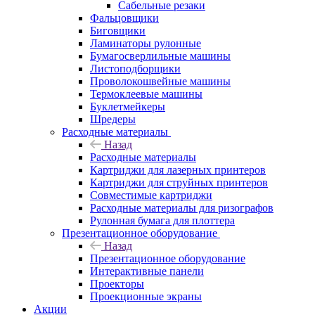
Сабельные резаки
Фальцовщики
Биговщики
Ламинаторы рулонные
Бумагосверлильные машины
Листоподборщики
Проволокошвейные машины
Термоклеевые машины
Буклетмейкеры
Шредеры
Расходные материалы
Назад
Расходные материалы
Картриджи для лазерных принтеров
Картриджи для струйных принтеров
Совместимые картриджи
Расходные материалы для ризографов
Рулонная бумага для плоттера
Презентационное оборудование
Назад
Презентационное оборудование
Интерактивные панели
Проекторы
Проекционные экраны
Акции