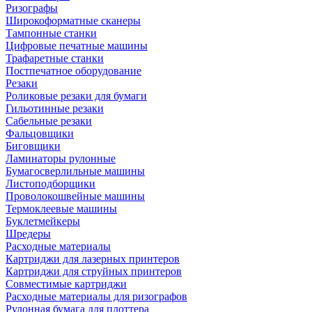
Ризографы
Широкоформатные сканеры
Тампонные станки
Цифровые печатные машины
Трафаретные станки
Постпечатное оборудование
Резаки
Роликовые резаки для бумаги
Гильотинные резаки
Сабельные резаки
Фальцовщики
Биговщики
Ламинаторы рулонные
Бумагосверлильные машины
Листоподборщики
Проволокошвейные машины
Термоклеевые машины
Буклетмейкеры
Шредеры
Расходные материалы
Картриджи для лазерных принтеров
Картриджи для струйных принтеров
Совместимые картриджи
Расходные материалы для ризографов
Рулонная бумага для плоттера