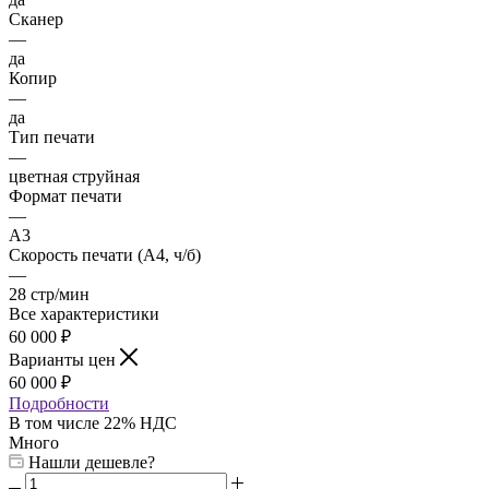
Сканер
—
да
Копир
—
да
Тип печати
—
цветная струйная
Формат печати
—
A3
Скорость печати (А4, ч/б)
—
28 стр/мин
Все характеристики
60 000
₽
Варианты цен
60 000
₽
Подробности
В том числе 22% НДС
Много
Нашли дешевле?