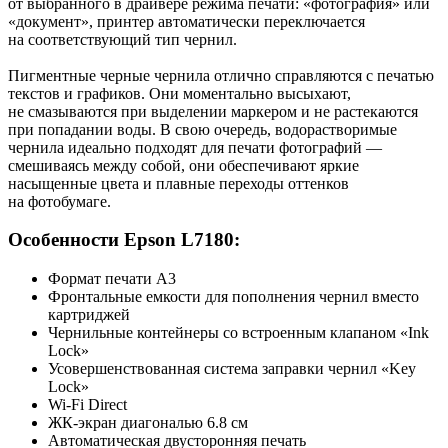
от выбранного в драйвере режима печати: «фотография» или
«документ», принтер автоматически переключается
на соответствующий тип чернил.
Пигментные черные чернила отлично справляются с печатью
текстов и графиков. Они моментально высыхают,
не смазываются при выделении маркером и не растекаются
при попадании воды. В свою очередь, водорастворимые
чернила идеально подходят для печати фотографий —
смешиваясь между собой, они обеспечивают яркие
насыщенные цвета и плавные переходы оттенков
на фотобумаге.
Особенности Epson L7180:
Формат печати А3
Фронтальные емкости для пополнения чернил вместо
картриджей
Чернильные контейнеры со встроенным клапаном «Ink
Lock»
Усовершенствованная система заправки чернил «Key
Lock»
Wi-Fi Direct
ЖК-экран диагональю 6.8 см
Автоматическая двусторонняя печать