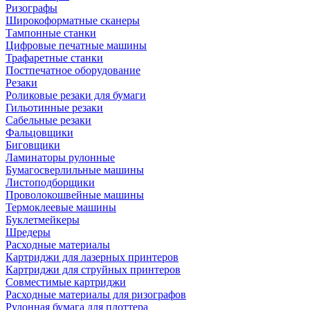
Ризографы
Широкоформатные сканеры
Тампонные станки
Цифровые печатные машины
Трафаретные станки
Постпечатное оборудование
Резаки
Роликовые резаки для бумаги
Гильотинные резаки
Сабельные резаки
Фальцовщики
Биговщики
Ламинаторы рулонные
Бумагосверлильные машины
Листоподборщики
Проволокошвейные машины
Термоклеевые машины
Буклетмейкеры
Шредеры
Расходные материалы
Картриджи для лазерных принтеров
Картриджи для струйных принтеров
Совместимые картриджи
Расходные материалы для ризографов
Рулонная бумага для плоттера