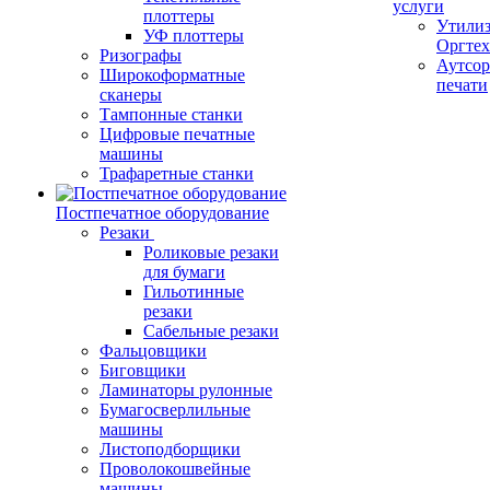
услуги
плоттеры
Утили
УФ плоттеры
Оргте
Ризографы
Аутсор
Широкоформатные
печати
сканеры
Тампонные станки
Цифровые печатные
машины
Трафаретные станки
Постпечатное оборудование
Резаки
Роликовые резаки
для бумаги
Гильотинные
резаки
Сабельные резаки
Фальцовщики
Биговщики
Ламинаторы рулонные
Бумагосверлильные
машины
Листоподборщики
Проволокошвейные
машины