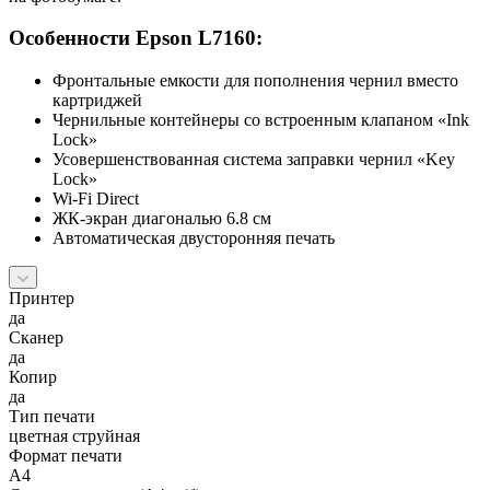
Особенности Epson L7160:
Фронтальные емкости для пополнения чернил вместо
картриджей
Чернильные контейнеры со встроенным клапаном «Ink
Lock»
Усовершенствованная система заправки чернил «Key
Lock»
Wi-Fi Direct
ЖК-экран диагональю 6.8 см
Автоматическая двусторонняя печать
Принтер
да
Сканер
да
Копир
да
Тип печати
цветная струйная
Формат печати
A4