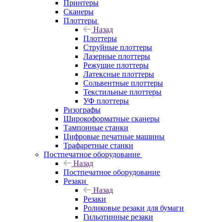
Принтеры
Сканеры
Плоттеры
Назад
Плоттеры
Струйные плоттеры
Лазерные плоттеры
Режущие плоттеры
Латексные плоттеры
Сольвентные плоттеры
Текстильные плоттеры
УФ плоттеры
Ризографы
Широкоформатные сканеры
Тампонные станки
Цифровые печатные машины
Трафаретные станки
Постпечатное оборудование
Назад
Постпечатное оборудование
Резаки
Назад
Резаки
Роликовые резаки для бумаги
Гильотинные резаки