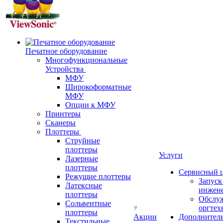
Печатное оборудование
Многофункциональные
Устройства
МФУ
Широкоформатные
МФУ
Опции к МФУ
Принтеры
Сканеры
Плоттеры
Струйные
плоттеры
Услуги
Лазерные
плоттеры
Сервисный 
Режущие плоттеры
Запус
Латексные
инжен
плоттеры
Обслу
Сольвентные
оргтех
плоттеры
Акции
Дополнител
Текстильные