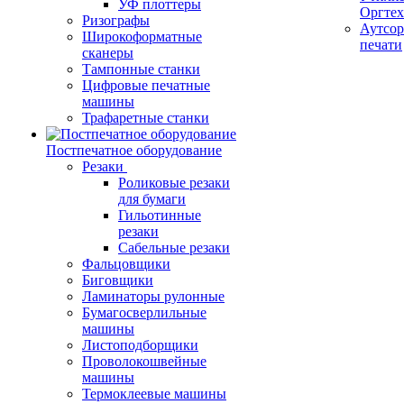
УФ плоттеры
Оргте
Ризографы
Аутсор
Широкоформатные
печати
сканеры
Тампонные станки
Цифровые печатные
машины
Трафаретные станки
Постпечатное оборудование
Резаки
Роликовые резаки
для бумаги
Гильотинные
резаки
Сабельные резаки
Фальцовщики
Биговщики
Ламинаторы рулонные
Бумагосверлильные
машины
Листоподборщики
Проволокошвейные
машины
Термоклеевые машины