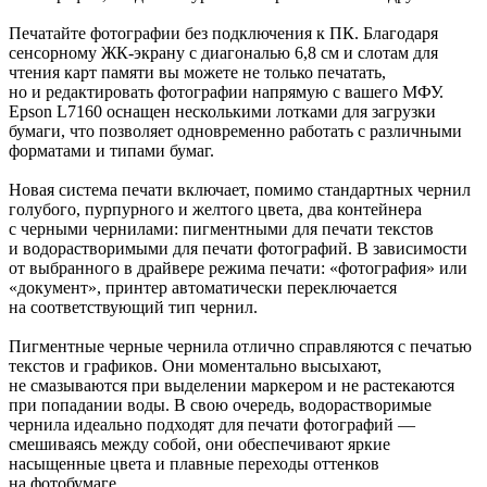
Печатайте фотографии без подключения к ПК. Благодаря
сенсорному ЖК-экрану с диагональю 6,8 см и слотам для
чтения карт памяти вы можете не только печатать,
но и редактировать фотографии напрямую с вашего МФУ.
Epson L7160 оснащен несколькими лотками для загрузки
бумаги, что позволяет одновременно работать с различными
форматами и типами бумаг.
Новая система печати включает, помимо стандартных чернил
голубого, пурпурного и желтого цвета, два контейнера
с черными чернилами: пигментными для печати текстов
и водорастворимыми для печати фотографий. В зависимости
от выбранного в драйвере режима печати: «фотография» или
«документ», принтер автоматически переключается
на соответствующий тип чернил.
Пигментные черные чернила отлично справляются с печатью
текстов и графиков. Они моментально высыхают,
не смазываются при выделении маркером и не растекаются
при попадании воды. В свою очередь, водорастворимые
чернила идеально подходят для печати фотографий —
смешиваясь между собой, они обеспечивают яркие
насыщенные цвета и плавные переходы оттенков
на фотобумаге.