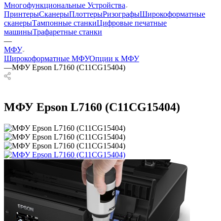
Многофункциональные Устройства
Принтеры
Сканеры
Плоттеры
Ризографы
Широкоформатные
сканеры
Тампонные станки
Цифровые печатные
машины
Трафаретные станки
—
МФУ
Широкоформатные МФУ
Опции к МФУ
—
МФУ Epson L7160 (C11CG15404)
МФУ Epson L7160 (C11CG15404)