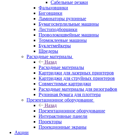
Сабельные резаки
Фальцовщики
Биговщики
Ламинаторы рулонные
Бумагосверлильные машины
Листоподборщики
Проволокошвейные машины
Термоклеевые машины
Буклетмейкеры
Шредеры
Расходные материалы
Назад
Расходные материалы
Картриджи для лазерных принтеров
Картриджи для струйных принтеров
Совместимые картриджи
Расходные материалы для ризографов
Рулонная бумага для плоттера
Презентационное оборудование
Назад
Презентационное оборудование
Интерактивные панели
Проекторы
Проекционные экраны
Акции