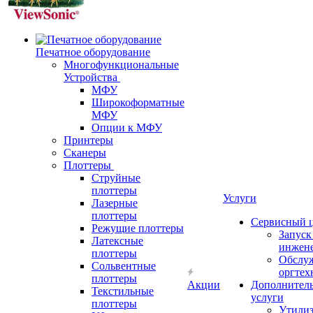
Печатное оборудование
Многофункциональные
Устройства
МФУ
Широкоформатные
МФУ
Опции к МФУ
Принтеры
Сканеры
Плоттеры
Струйные
плоттеры
Услуги
Лазерные
плоттеры
Сервисный 
Режущие плоттеры
Запус
Латексные
инжен
плоттеры
Обслу
Сольвентные
оргтех
плоттеры
Акции
Дополнител
Текстильные
услуги
плоттеры
Утили