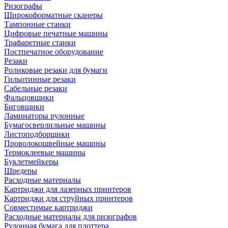
Ризографы
Широкоформатные сканеры
Тампонные станки
Цифровые печатные машины
Трафаретные станки
Постпечатное оборудование
Резаки
Роликовые резаки для бумаги
Гильотинные резаки
Сабельные резаки
Фальцовщики
Биговщики
Ламинаторы рулонные
Бумагосверлильные машины
Листоподборщики
Проволокошвейные машины
Термоклеевые машины
Буклетмейкеры
Шредеры
Расходные материалы
Картриджи для лазерных принтеров
Картриджи для струйных принтеров
Совместимые картриджи
Расходные материалы для ризографов
Рулонная бумага для плоттера