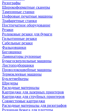
Ризографы
Широкоформатные сканеры
Тампонные станки
Цифровые печатные машины
Трафаретные станки
Постпечатное оборудование
Резаки
Роликовые резаки для бумаги
Гильотинные резаки
Сабельные резаки
Фальцовщики
Биговщики
Ламинаторы рулонные
Бумагосверлильные машины
Листоподборщики
Проволокошвейные машины
Термоклеевые машины
Буклетмейкеры
Шредеры
Расходные материалы
Картриджи для лазерных принтеров
Картриджи для струйных принтеров
Совместимые картриджи
Расходные материалы для ризографов
Рулонная бумага для плоттера