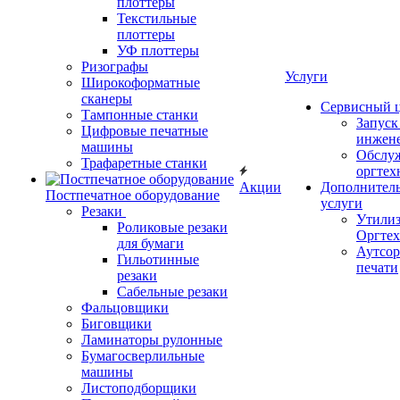
плоттеры
Текстильные
плоттеры
УФ плоттеры
Ризографы
Услуги
Широкоформатные
сканеры
Сервисный 
Тампонные станки
Запус
Цифровые печатные
инжен
машины
Обслу
Трафаретные станки
оргтех
Акции
Дополнител
Постпечатное оборудование
услуги
Резаки
Утили
Роликовые резаки
Оргте
для бумаги
Аутсор
Гильотинные
печати
резаки
Сабельные резаки
Фальцовщики
Биговщики
Ламинаторы рулонные
Бумагосверлильные
машины
Листоподборщики