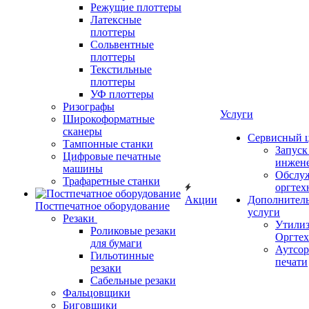
Режущие плоттеры
Латексные
плоттеры
Сольвентные
плоттеры
Текстильные
плоттеры
УФ плоттеры
Ризографы
Услуги
Широкоформатные
сканеры
Сервисный 
Тампонные станки
Запус
Цифровые печатные
инжен
машины
Обслу
Трафаретные станки
оргтех
Акции
Дополнител
Постпечатное оборудование
услуги
Резаки
Утили
Роликовые резаки
Оргте
для бумаги
Аутсор
Гильотинные
печати
резаки
Сабельные резаки
Фальцовщики
Биговщики