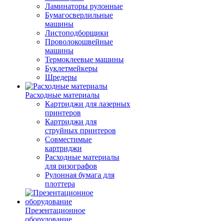
Ламинаторы рулонные
Бумагосверлильные
машины
Листоподборщики
Проволокошвейные
машины
Термоклеевые машины
Буклетмейкеры
Шредеры
Расходные материалы
Картриджи для лазерных
принтеров
Картриджи для
струйных принтеров
Совместимые
картриджи
Расходные материалы
для ризографов
Рулонная бумага для
плоттера
Презентационное
оборудование