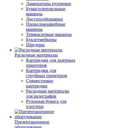
Ламинаторы рулонные
Бумагосверлильные
машины
Листоподборщики
Проволокошвейные
машины
Термоклеевые машины
Буклетмейкеры
Шредеры
Расходные материалы
Картриджи для лазерных
принтеров
Картриджи для
струйных принтеров
Совместимые
картриджи
Расходные материалы
для ризографов
Рулонная бумага для
плоттера
Презентационное
оборудование