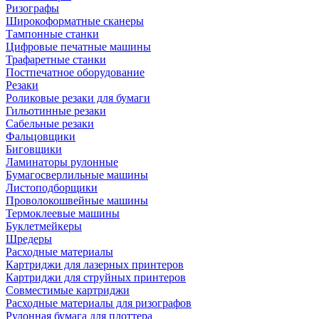
Ризографы
Широкоформатные сканеры
Тампонные станки
Цифровые печатные машины
Трафаретные станки
Постпечатное оборудование
Резаки
Роликовые резаки для бумаги
Гильотинные резаки
Сабельные резаки
Фальцовщики
Биговщики
Ламинаторы рулонные
Бумагосверлильные машины
Листоподборщики
Проволокошвейные машины
Термоклеевые машины
Буклетмейкеры
Шредеры
Расходные материалы
Картриджи для лазерных принтеров
Картриджи для струйных принтеров
Совместимые картриджи
Расходные материалы для ризографов
Рулонная бумага для плоттера