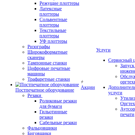
Режущие плоттеры
Латексные
плоттеры
Сольвентные
плоттеры
Текстильные
плоттеры
УФ плоттеры
Ризографы
Услуги
Широкоформатные
сканеры
Сервисный 
Тампонные станки
Запус
Цифровые печатные
инжен
машины
Обслу
Трафаретные станки
оргтех
Акции
Дополнител
Постпечатное оборудование
услуги
Резаки
Утили
Роликовые резаки
Оргте
для бумаги
Аутсор
Гильотинные
печати
резаки
Сабельные резаки
Фальцовщики
Биговщики