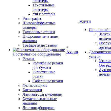
плоттеры
Текстильные
плоттеры
УФ плоттеры
Ризографы
Услуги
Широкоформатные
сканеры
Сервисный 
Тампонные станки
Запус
Цифровые печатные
инжен
машины
Обслу
Трафаретные станки
оргтех
Акции
Дополнител
Постпечатное оборудование
услуги
Резаки
Утили
Роликовые резаки
Оргте
для бумаги
Аутсор
Гильотинные
печати
резаки
Сабельные резаки
Фальцовщики
Биговщики
Ламинаторы рулонные
Бумагосверлильные
машины
Листоподборщики