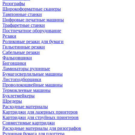
Ризографы
Широкоформатные сканеры
Тампонные станки
Цифровые печатные машины
Трафаретные станки
Постпечатное оборудование
Резаки
Роликовые резаки для бумаги
Гильотинные резаки
Сабельные резаки
Фальцовщики
Биговщики
Ламинаторы рулонные
Бумагосверлильные машины
Листоподборщики
Проволокошвейные машины
Термоклеевые машины
Буклетмейкеры
Шредеры
Расходные материалы
Картриджи для лазерных принтеров
Картриджи для струйных принтеров
Совместимые картриджи
Расходные материалы для ризографов
Рулонная бумага для плоттера