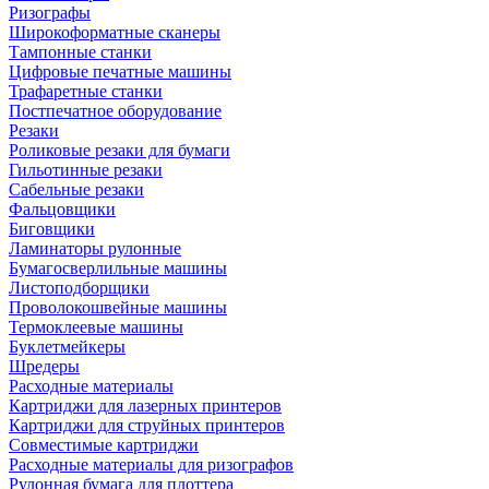
Ризографы
Широкоформатные сканеры
Тампонные станки
Цифровые печатные машины
Трафаретные станки
Постпечатное оборудование
Резаки
Роликовые резаки для бумаги
Гильотинные резаки
Сабельные резаки
Фальцовщики
Биговщики
Ламинаторы рулонные
Бумагосверлильные машины
Листоподборщики
Проволокошвейные машины
Термоклеевые машины
Буклетмейкеры
Шредеры
Расходные материалы
Картриджи для лазерных принтеров
Картриджи для струйных принтеров
Совместимые картриджи
Расходные материалы для ризографов
Рулонная бумага для плоттера