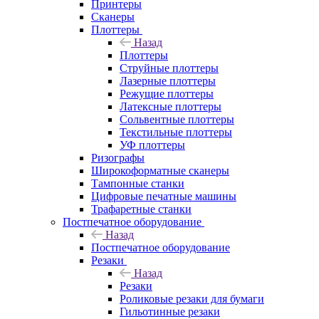
Принтеры
Сканеры
Плоттеры
Назад
Плоттеры
Струйные плоттеры
Лазерные плоттеры
Режущие плоттеры
Латексные плоттеры
Сольвентные плоттеры
Текстильные плоттеры
УФ плоттеры
Ризографы
Широкоформатные сканеры
Тампонные станки
Цифровые печатные машины
Трафаретные станки
Постпечатное оборудование
Назад
Постпечатное оборудование
Резаки
Назад
Резаки
Роликовые резаки для бумаги
Гильотинные резаки