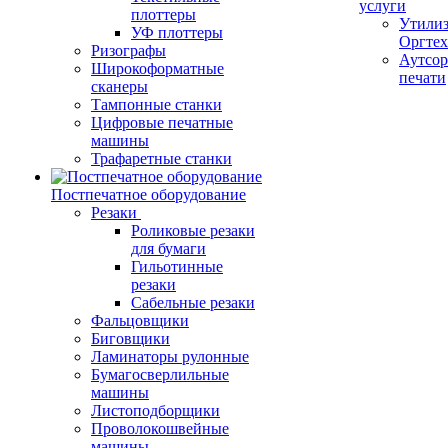
услуги
плоттеры
Утили
УФ плоттеры
Оргте
Ризографы
Аутсор
Широкоформатные
печати
сканеры
Тампонные станки
Цифровые печатные
машины
Трафаретные станки
Постпечатное оборудование
Резаки
Роликовые резаки
для бумаги
Гильотинные
резаки
Сабельные резаки
Фальцовщики
Биговщики
Ламинаторы рулонные
Бумагосверлильные
машины
Листоподборщики
Проволокошвейные
машины