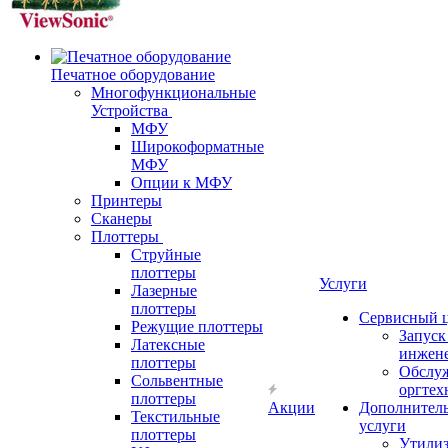
Печатное оборудование
Многофункциональные
Устройства
МФУ
Широкоформатные
МФУ
Опции к МФУ
Принтеры
Сканеры
Плоттеры
Струйные
плоттеры
Услуги
Лазерные
плоттеры
Сервисный 
Режущие плоттеры
Запус
Латексные
инжен
плоттеры
Обслу
Сольвентные
оргтех
плоттеры
Акции
Дополнител
Текстильные
услуги
плоттеры
Утили