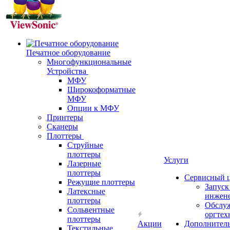
Печатное оборудование
Многофункциональные
Устройства
МФУ
Широкоформатные
МФУ
Опции к МФУ
Принтеры
Сканеры
Плоттеры
Струйные
плоттеры
Услуги
Лазерные
плоттеры
Сервисный 
Режущие плоттеры
Запус
Латексные
инжен
плоттеры
Обслу
Сольвентные
оргтех
плоттеры
Акции
Дополнител
Текстильные