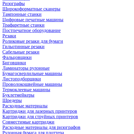
Ризографы
Широкоформатные сканеры
Тампонные станки
Цифровые печатные машины
Трафаретные станки
Постпечатное оборудование
Резаки
Роликовые резаки для бумаги
Гильотинные резаки
Сабельные резаки
Фальцовщики
Биговщики
Ламинаторы рулонные
Бумагосверлильные машины
Листоподборщики
Проволокошвейные машины
Термоклеевые машины
Буклетмейкеры
Шредеры
Расходные материалы
Картриджи для лазерных принтеров
Картриджи для струйных принтеров
Совместимые картриджи
Расходные материалы для ризографов
Рулонная бумага для плоттера