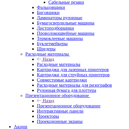
Сабельные резаки
Фальцовщики
Биговщики
Ламинаторы рулонные
Бумагосверлильные машины
Листоподборщики
Проволокошвейные машины
Термоклеевые машины
Буклетмейкеры
Шредеры
Расходные материалы
Назад
Расходные материалы
Картриджи для лазерных принтеров
Картриджи для струйных принтеров
Совместимые картриджи
Расходные материалы для ризографов
Рулонная бумага для плоттера
Презентационное оборудование
Назад
Презентационное оборудование
Интерактивные панели
Проекторы
Проекционные экраны
Акции