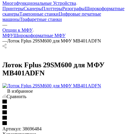
Многофункциональные Устройства
Принтеры
Сканеры
Плоттеры
Ризографы
Широкоформатные
сканеры
Тампонные станки
Цифровые печатные
машины
Трафаретные станки
—
Опции к МФУ
МФУ
Широкоформатные МФУ
—
Лоток Fplus 29SM600 для МФУ MB401ADFN
Лоток Fplus 29SM600 для МФУ
MB401ADFN
В избранное
Сравнить
Артикул:
38696484