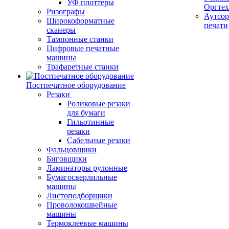
УФ плоттеры
Оргте
Ризографы
Аутсор
Широкоформатные
печати
сканеры
Тампонные станки
Цифровые печатные
машины
Трафаретные станки
Постпечатное оборудование
Резаки
Роликовые резаки
для бумаги
Гильотинные
резаки
Сабельные резаки
Фальцовщики
Биговщики
Ламинаторы рулонные
Бумагосверлильные
машины
Листоподборщики
Проволокошвейные
машины
Термоклеевые машины