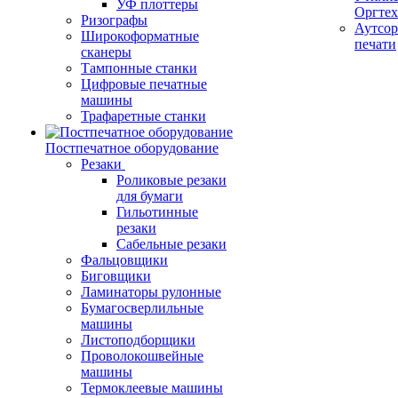
УФ плоттеры
Оргте
Ризографы
Аутсор
Широкоформатные
печати
сканеры
Тампонные станки
Цифровые печатные
машины
Трафаретные станки
Постпечатное оборудование
Резаки
Роликовые резаки
для бумаги
Гильотинные
резаки
Сабельные резаки
Фальцовщики
Биговщики
Ламинаторы рулонные
Бумагосверлильные
машины
Листоподборщики
Проволокошвейные
машины
Термоклеевые машины