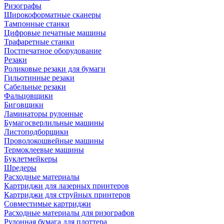
Ризографы
Широкоформатные сканеры
Тампонные станки
Цифровые печатные машины
Трафаретные станки
Постпечатное оборудование
Резаки
Роликовые резаки для бумаги
Гильотинные резаки
Сабельные резаки
Фальцовщики
Биговщики
Ламинаторы рулонные
Бумагосверлильные машины
Листоподборщики
Проволокошвейные машины
Термоклеевые машины
Буклетмейкеры
Шредеры
Расходные материалы
Картриджи для лазерных принтеров
Картриджи для струйных принтеров
Совместимые картриджи
Расходные материалы для ризографов
Рулонная бумага для плоттера