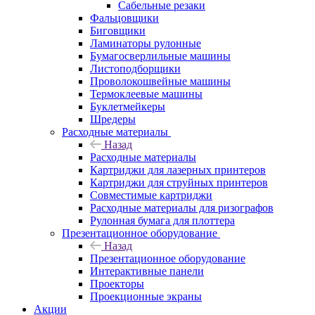
Сабельные резаки
Фальцовщики
Биговщики
Ламинаторы рулонные
Бумагосверлильные машины
Листоподборщики
Проволокошвейные машины
Термоклеевые машины
Буклетмейкеры
Шредеры
Расходные материалы
Назад
Расходные материалы
Картриджи для лазерных принтеров
Картриджи для струйных принтеров
Совместимые картриджи
Расходные материалы для ризографов
Рулонная бумага для плоттера
Презентационное оборудование
Назад
Презентационное оборудование
Интерактивные панели
Проекторы
Проекционные экраны
Акции