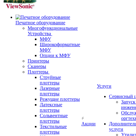
Печатное оборудование
Многофункциональные
Устройства
МФУ
Широкоформатные
МФУ
Опции к МФУ
Принтеры
Сканеры
Плоттеры
Струйные
плоттеры
Услуги
Лазерные
плоттеры
Сервисный 
Режущие плоттеры
Запус
Латексные
инжен
плоттеры
Обслу
Сольвентные
оргтех
плоттеры
Акции
Дополнител
Текстильные
услуги
плоттеры
Утили