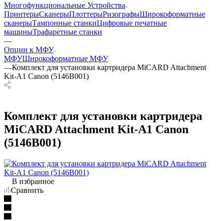
Многофункциональные Устройства
Принтеры
Сканеры
Плоттеры
Ризографы
Широкоформатные
сканеры
Тампонные станки
Цифровые печатные
машины
Трафаретные станки
—
Опции к МФУ
МФУ
Широкоформатные МФУ
—
Комплект для установки картридера MiCARD Attachment
Kit-A1 Canon (5146B001)
Комплект для установки картридера
MiCARD Attachment Kit-A1 Canon
(5146B001)
В избранное
Сравнить