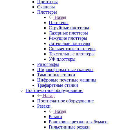
Принтеры
Сканеры
Плоттеры
Назад
Плоттеры
Струйные плоттеры
Лазерные плоттеры
Режущие плоттеры
Латексные плоттеры
Сольвентные плоттеры
Текстильные плоттеры
УФ плоттеры
Ризографы
Широкоформатные сканеры
Тампонные станки
Цифровые печатные машины
Трафаретные станки
Постпечатное оборудование
Назад
Постпечатное оборудование
Резаки
Назад
Резаки
Роликовые резаки для бумаги
Гильотинные резаки