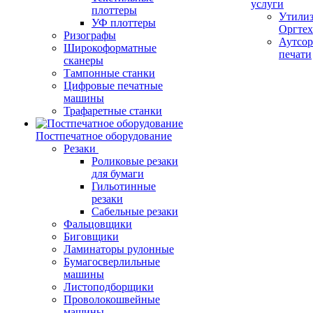
услуги
плоттеры
Утили
УФ плоттеры
Оргте
Ризографы
Аутсор
Широкоформатные
печати
сканеры
Тампонные станки
Цифровые печатные
машины
Трафаретные станки
Постпечатное оборудование
Резаки
Роликовые резаки
для бумаги
Гильотинные
резаки
Сабельные резаки
Фальцовщики
Биговщики
Ламинаторы рулонные
Бумагосверлильные
машины
Листоподборщики
Проволокошвейные
машины