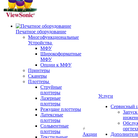
Печатное оборудование
Многофункциональные
Устройства
МФУ
Широкоформатные
МФУ
Опции к МФУ
Принтеры
Сканеры
Плоттеры
Струйные
плоттеры
Услуги
Лазерные
плоттеры
Сервисный 
Режущие плоттеры
Запус
Латексные
инжен
плоттеры
Обслу
Сольвентные
оргтех
плоттеры
Акции
Дополнител
Текстильные