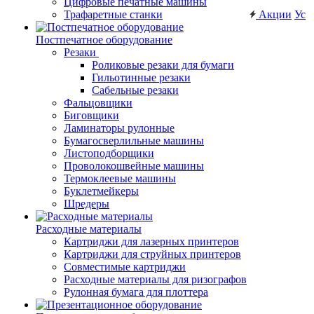
Цифровые печатные машины
Трафаретные станки
Акции
Ус
Постпечатное оборудование
Резаки
Роликовые резаки для бумаги
Гильотинные резаки
Сабельные резаки
Фальцовщики
Биговщики
Ламинаторы рулонные
Бумагосверлильные машины
Листоподборщики
Проволокошвейные машины
Термоклеевые машины
Буклетмейкеры
Шредеры
Расходные материалы
Картриджи для лазерных принтеров
Картриджи для струйных принтеров
Совместимые картриджи
Расходные материалы для ризографов
Рулонная бумага для плоттера