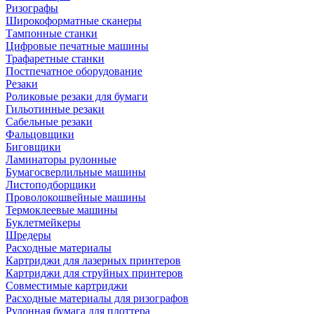
Ризографы
Широкоформатные сканеры
Тампонные станки
Цифровые печатные машины
Трафаретные станки
Постпечатное оборудование
Резаки
Роликовые резаки для бумаги
Гильотинные резаки
Сабельные резаки
Фальцовщики
Биговщики
Ламинаторы рулонные
Бумагосверлильные машины
Листоподборщики
Проволокошвейные машины
Термоклеевые машины
Буклетмейкеры
Шредеры
Расходные материалы
Картриджи для лазерных принтеров
Картриджи для струйных принтеров
Совместимые картриджи
Расходные материалы для ризографов
Рулонная бумага для плоттера