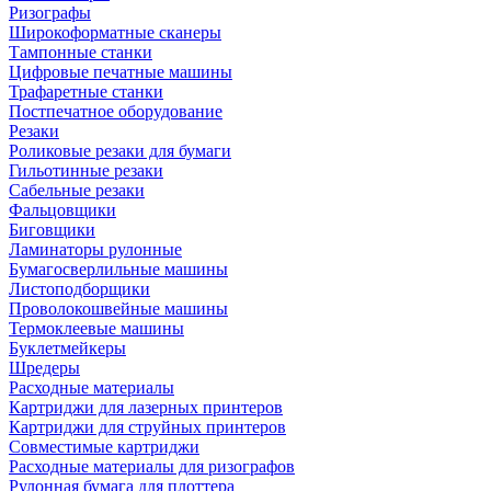
Ризографы
Широкоформатные сканеры
Тампонные станки
Цифровые печатные машины
Трафаретные станки
Постпечатное оборудование
Резаки
Роликовые резаки для бумаги
Гильотинные резаки
Сабельные резаки
Фальцовщики
Биговщики
Ламинаторы рулонные
Бумагосверлильные машины
Листоподборщики
Проволокошвейные машины
Термоклеевые машины
Буклетмейкеры
Шредеры
Расходные материалы
Картриджи для лазерных принтеров
Картриджи для струйных принтеров
Совместимые картриджи
Расходные материалы для ризографов
Рулонная бумага для плоттера