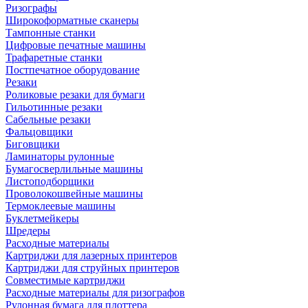
Ризографы
Широкоформатные сканеры
Тампонные станки
Цифровые печатные машины
Трафаретные станки
Постпечатное оборудование
Резаки
Роликовые резаки для бумаги
Гильотинные резаки
Сабельные резаки
Фальцовщики
Биговщики
Ламинаторы рулонные
Бумагосверлильные машины
Листоподборщики
Проволокошвейные машины
Термоклеевые машины
Буклетмейкеры
Шредеры
Расходные материалы
Картриджи для лазерных принтеров
Картриджи для струйных принтеров
Совместимые картриджи
Расходные материалы для ризографов
Рулонная бумага для плоттера