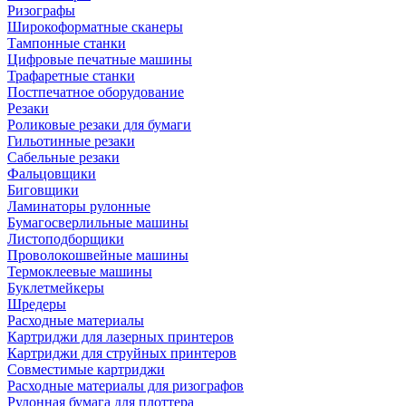
Ризографы
Широкоформатные сканеры
Тампонные станки
Цифровые печатные машины
Трафаретные станки
Постпечатное оборудование
Резаки
Роликовые резаки для бумаги
Гильотинные резаки
Сабельные резаки
Фальцовщики
Биговщики
Ламинаторы рулонные
Бумагосверлильные машины
Листоподборщики
Проволокошвейные машины
Термоклеевые машины
Буклетмейкеры
Шредеры
Расходные материалы
Картриджи для лазерных принтеров
Картриджи для струйных принтеров
Совместимые картриджи
Расходные материалы для ризографов
Рулонная бумага для плоттера