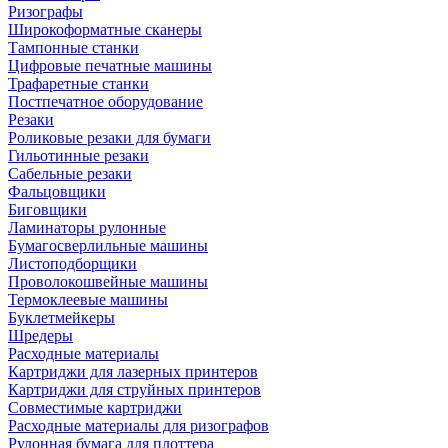
Ризографы
Широкоформатные сканеры
Тампонные станки
Цифровые печатные машины
Трафаретные станки
Постпечатное оборудование
Резаки
Роликовые резаки для бумаги
Гильотинные резаки
Сабельные резаки
Фальцовщики
Биговщики
Ламинаторы рулонные
Бумагосверлильные машины
Листоподборщики
Проволокошвейные машины
Термоклеевые машины
Буклетмейкеры
Шредеры
Расходные материалы
Картриджи для лазерных принтеров
Картриджи для струйных принтеров
Совместимые картриджи
Расходные материалы для ризографов
Рулонная бумага для плоттера