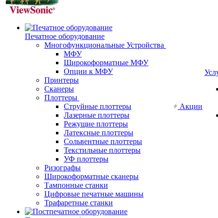
Печатное оборудование
Многофункциональные Устройства
МФУ
Широкоформатные МФУ
Опции к МФУ
Усл
Принтеры
Сканеры
Плоттеры
Струйные плоттеры
Акции
Лазерные плоттеры
Режущие плоттеры
Латексные плоттеры
Сольвентные плоттеры
Текстильные плоттеры
УФ плоттеры
Ризографы
Широкоформатные сканеры
Тампонные станки
Цифровые печатные машины
Трафаретные станки