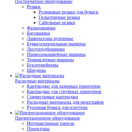
Постпечатное оборудование
Резаки
Роликовые резаки для бумаги
Гильотинные резаки
Сабельные резаки
Фальцовщики
Биговщики
Ламинаторы рулонные
Бумагосверлильные машины
Листоподборщики
Проволокошвейные машины
Термоклеевые машины
Буклетмейкеры
Шредеры
Расходные материалы
Картриджи для лазерных принтеров
Картриджи для струйных принтеров
Совместимые картриджи
Расходные материалы для ризографов
Рулонная бумага для плоттера
Презентационное оборудование
Интерактивные панели
Проекторы