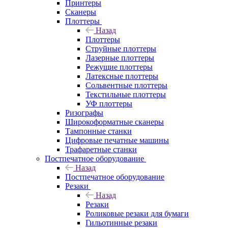
Принтеры
Сканеры
Плоттеры
Назад
Плоттеры
Струйные плоттеры
Лазерные плоттеры
Режущие плоттеры
Латексные плоттеры
Сольвентные плоттеры
Текстильные плоттеры
УФ плоттеры
Ризографы
Широкоформатные сканеры
Тампонные станки
Цифровые печатные машины
Трафаретные станки
Постпечатное оборудование
Назад
Постпечатное оборудование
Резаки
Назад
Резаки
Роликовые резаки для бумаги
Гильотинные резаки