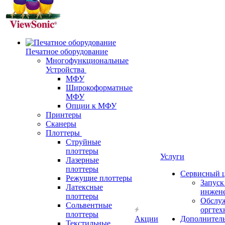
Печатное оборудование
Многофункциональные
Устройства
МФУ
Широкоформатные
МФУ
Опции к МФУ
Принтеры
Сканеры
Плоттеры
Струйные
плоттеры
Услуги
Лазерные
плоттеры
Сервисный 
Режущие плоттеры
Запус
Латексные
инжен
плоттеры
Обслу
Сольвентные
оргтех
плоттеры
Акции
Дополнител
Текстильные