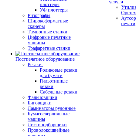
услуги
плоттеры
Утили
УФ плоттеры
Оргте
Ризографы
Аутсор
Широкоформатные
печати
сканеры
Тампонные станки
Цифровые печатные
машины
Трафаретные станки
Постпечатное оборудование
Резаки
Роликовые резаки
для бумаги
Гильотинные
резаки
Сабельные резаки
Фальцовщики
Биговщики
Ламинаторы рулонные
Бумагосверлильные
машины
Листоподборщики
Проволокошвейные
машины