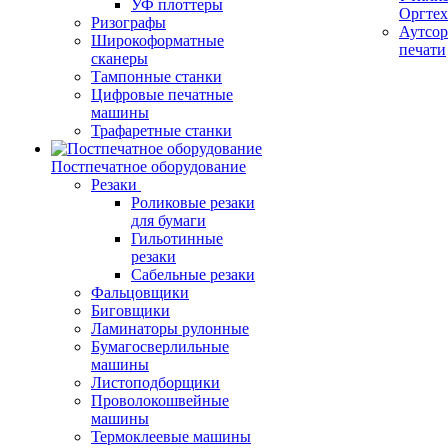
УФ плоттеры
Оргте
Ризографы
Аутсор
Широкоформатные
печати
сканеры
Тампонные станки
Цифровые печатные
машины
Трафаретные станки
Постпечатное оборудование
Резаки
Роликовые резаки
для бумаги
Гильотинные
резаки
Сабельные резаки
Фальцовщики
Биговщики
Ламинаторы рулонные
Бумагосверлильные
машины
Листоподборщики
Проволокошвейные
машины
Термоклеевые машины