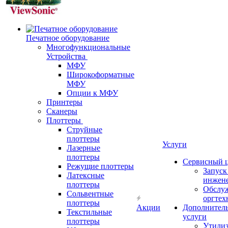
Печатное оборудование
Многофункциональные
Устройства
МФУ
Широкоформатные
МФУ
Опции к МФУ
Принтеры
Сканеры
Плоттеры
Струйные
плоттеры
Услуги
Лазерные
плоттеры
Сервисный 
Режущие плоттеры
Запус
Латексные
инжен
плоттеры
Обслу
Сольвентные
оргтех
плоттеры
Акции
Дополнител
Текстильные
услуги
плоттеры
Утили