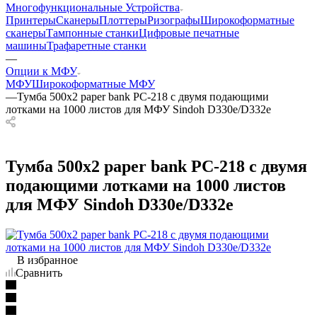
Многофункциональные Устройства
Принтеры
Сканеры
Плоттеры
Ризографы
Широкоформатные
сканеры
Тампонные станки
Цифровые печатные
машины
Трафаретные станки
—
Опции к МФУ
МФУ
Широкоформатные МФУ
—
Тумба 500x2 paper bank PC-218 с двумя подающими
лотками на 1000 листов для МФУ Sindoh D330e/D332e
Тумба 500x2 paper bank PC-218 с двумя
подающими лотками на 1000 листов
для МФУ Sindoh D330e/D332e
В избранное
Сравнить