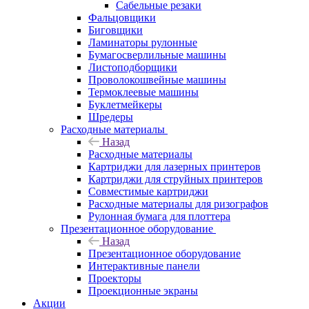
Сабельные резаки
Фальцовщики
Биговщики
Ламинаторы рулонные
Бумагосверлильные машины
Листоподборщики
Проволокошвейные машины
Термоклеевые машины
Буклетмейкеры
Шредеры
Расходные материалы
Назад
Расходные материалы
Картриджи для лазерных принтеров
Картриджи для струйных принтеров
Совместимые картриджи
Расходные материалы для ризографов
Рулонная бумага для плоттера
Презентационное оборудование
Назад
Презентационное оборудование
Интерактивные панели
Проекторы
Проекционные экраны
Акции