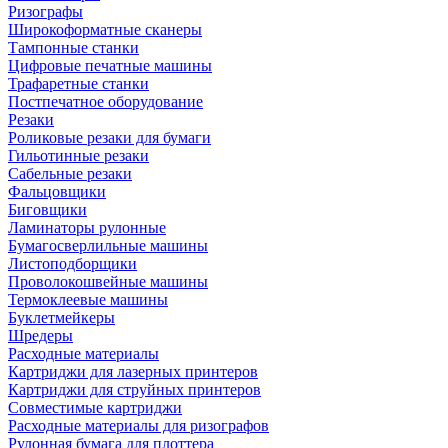
Ризографы
Широкоформатные сканеры
Тампонные станки
Цифровые печатные машины
Трафаретные станки
Постпечатное оборудование
Резаки
Роликовые резаки для бумаги
Гильотинные резаки
Сабельные резаки
Фальцовщики
Биговщики
Ламинаторы рулонные
Бумагосверлильные машины
Листоподборщики
Проволокошвейные машины
Термоклеевые машины
Буклетмейкеры
Шредеры
Расходные материалы
Картриджи для лазерных принтеров
Картриджи для струйных принтеров
Совместимые картриджи
Расходные материалы для ризографов
Рулонная бумага для плоттера