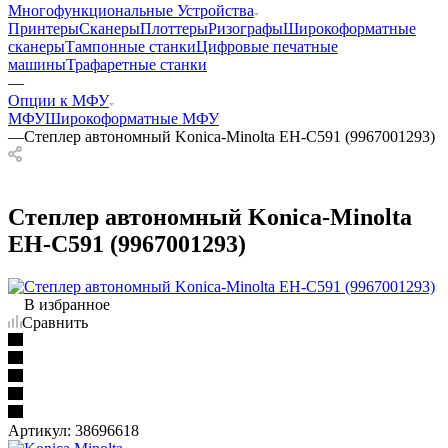
Многофункциональные Устройства
Принтеры
Сканеры
Плоттеры
Ризографы
Широкоформатные
сканеры
Тампонные станки
Цифровые печатные
машины
Трафаретные станки
—
Опции к МФУ
МФУ
Широкоформатные МФУ
—
Степлер автономный Konica-Minolta EH-C591 (9967001293)
Степлер автономный Konica-Minolta
EH-C591 (9967001293)
В избранное
Сравнить
Артикул:
38696618