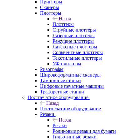
Принтеры
Сканеры
Плоттеры
Назад
Плоттеры
Струйные плоттеры
Лазерные плоттеры
Режущие плоттеры
Латексные плоттеры
Сольвентные плоттеры
Текстильные плоттеры
УФ плоттеры
Ризографы
Широкоформатные сканеры
Тампонные станки
Цифровые печатные машины
Трафаретные станки
Постпечатное оборудование
Назад
Постпечатное оборудование
Резаки
Назад
Резаки
Роликовые резаки для бумаги
Гильотинные резаки