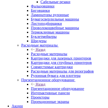
Сабельные резаки
Фальцовщики
Биговщики
Ламинаторы рулонные
Бумагосверлильные машины
Листоподборщики
Проволокошвейные машины
Термоклеевые машины
Буклетмейкеры
Шредеры
Расходные материалы
Назад
Расходные материалы
Картриджи для лазерных принтеров
Картриджи для струйных принтеров
Совместимые картриджи
Расходные материалы для ризографов
Рулонная бумага для плоттера
Презентационное оборудование
Назад
Презентационное оборудование
Интерактивные панели
Проекторы
Проекционные экраны
Акции