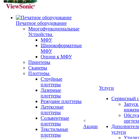
Печатное оборудование
Многофункциональные
Устройства
МФУ
Широкоформатные
МФУ
Опции к МФУ
Принтеры
Сканеры
Плоттеры
Струйные
плоттеры
Услуги
Лазерные
плоттеры
Сервисный 
Режущие плоттеры
Запус
Латексные
инжен
плоттеры
Обслу
Сольвентные
оргтех
плоттеры
Акции
Дополнител
Текстильные
услуги
плоттеры
Утили