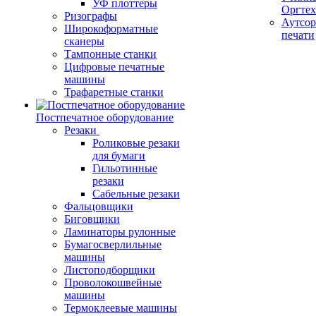
УФ плоттеры
Оргте
Ризографы
Аутсор
Широкоформатные
печати
сканеры
Тампонные станки
Цифровые печатные
машины
Трафаретные станки
Постпечатное оборудование
Резаки
Роликовые резаки
для бумаги
Гильотинные
резаки
Сабельные резаки
Фальцовщики
Биговщики
Ламинаторы рулонные
Бумагосверлильные
машины
Листоподборщики
Проволокошвейные
машины
Термоклеевые машины