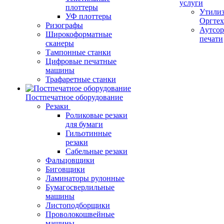
услуги
плоттеры
Утили
УФ плоттеры
Оргте
Ризографы
Аутсор
Широкоформатные
печати
сканеры
Тампонные станки
Цифровые печатные
машины
Трафаретные станки
Постпечатное оборудование
Резаки
Роликовые резаки
для бумаги
Гильотинные
резаки
Сабельные резаки
Фальцовщики
Биговщики
Ламинаторы рулонные
Бумагосверлильные
машины
Листоподборщики
Проволокошвейные
машины