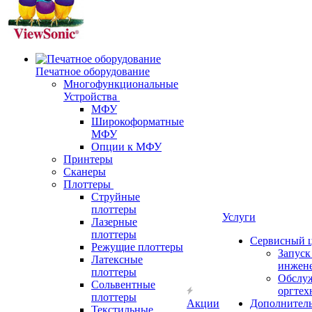
Печатное оборудование
Многофункциональные
Устройства
МФУ
Широкоформатные
МФУ
Опции к МФУ
Принтеры
Сканеры
Плоттеры
Струйные
плоттеры
Услуги
Лазерные
плоттеры
Сервисный 
Режущие плоттеры
Запус
Латексные
инжен
плоттеры
Обслу
Сольвентные
оргтех
плоттеры
Акции
Дополнител
Текстильные