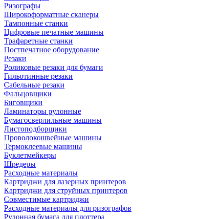
Ризографы
Широкоформатные сканеры
Тампонные станки
Цифровые печатные машины
Трафаретные станки
Постпечатное оборудование
Резаки
Роликовые резаки для бумаги
Гильотинные резаки
Сабельные резаки
Фальцовщики
Биговщики
Ламинаторы рулонные
Бумагосверлильные машины
Листоподборщики
Проволокошвейные машины
Термоклеевые машины
Буклетмейкеры
Шредеры
Расходные материалы
Картриджи для лазерных принтеров
Картриджи для струйных принтеров
Совместимые картриджи
Расходные материалы для ризографов
Рулонная бумага для плоттера