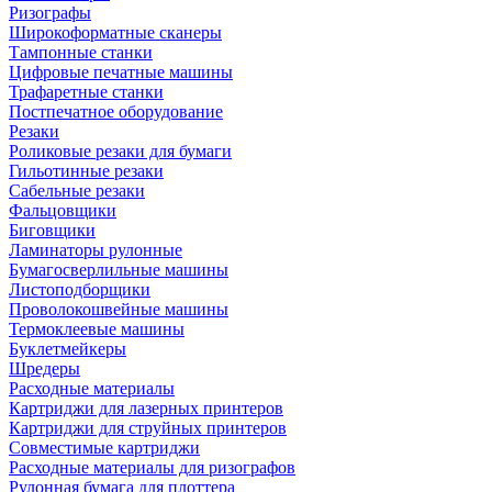
Ризографы
Широкоформатные сканеры
Тампонные станки
Цифровые печатные машины
Трафаретные станки
Постпечатное оборудование
Резаки
Роликовые резаки для бумаги
Гильотинные резаки
Сабельные резаки
Фальцовщики
Биговщики
Ламинаторы рулонные
Бумагосверлильные машины
Листоподборщики
Проволокошвейные машины
Термоклеевые машины
Буклетмейкеры
Шредеры
Расходные материалы
Картриджи для лазерных принтеров
Картриджи для струйных принтеров
Совместимые картриджи
Расходные материалы для ризографов
Рулонная бумага для плоттера