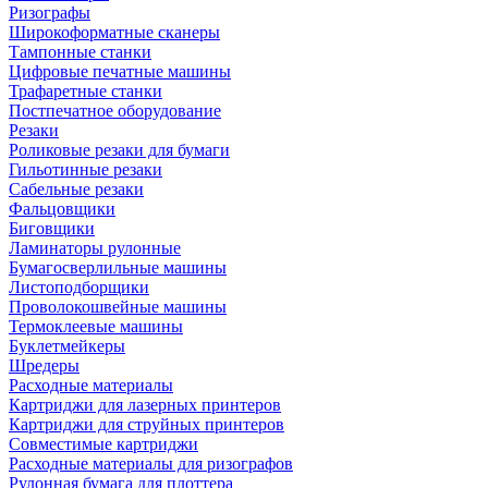
Ризографы
Широкоформатные сканеры
Тампонные станки
Цифровые печатные машины
Трафаретные станки
Постпечатное оборудование
Резаки
Роликовые резаки для бумаги
Гильотинные резаки
Сабельные резаки
Фальцовщики
Биговщики
Ламинаторы рулонные
Бумагосверлильные машины
Листоподборщики
Проволокошвейные машины
Термоклеевые машины
Буклетмейкеры
Шредеры
Расходные материалы
Картриджи для лазерных принтеров
Картриджи для струйных принтеров
Совместимые картриджи
Расходные материалы для ризографов
Рулонная бумага для плоттера