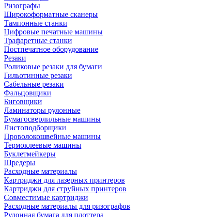
Ризографы
Широкоформатные сканеры
Тампонные станки
Цифровые печатные машины
Трафаретные станки
Постпечатное оборудование
Резаки
Роликовые резаки для бумаги
Гильотинные резаки
Сабельные резаки
Фальцовщики
Биговщики
Ламинаторы рулонные
Бумагосверлильные машины
Листоподборщики
Проволокошвейные машины
Термоклеевые машины
Буклетмейкеры
Шредеры
Расходные материалы
Картриджи для лазерных принтеров
Картриджи для струйных принтеров
Совместимые картриджи
Расходные материалы для ризографов
Рулонная бумага для плоттера