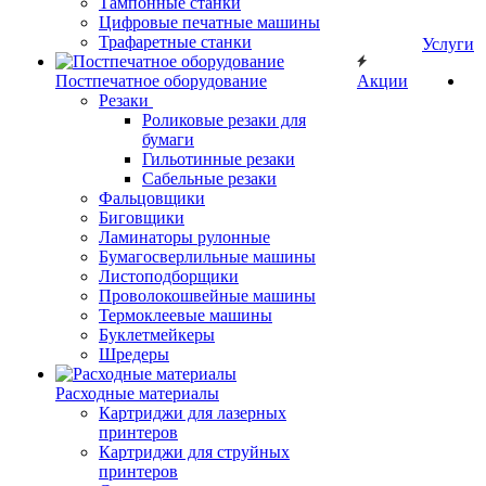
Тампонные станки
Цифровые печатные машины
Трафаретные станки
Услуги
Постпечатное оборудование
Акции
Резаки
Роликовые резаки для
бумаги
Гильотинные резаки
Сабельные резаки
Фальцовщики
Биговщики
Ламинаторы рулонные
Бумагосверлильные машины
Листоподборщики
Проволокошвейные машины
Термоклеевые машины
Буклетмейкеры
Шредеры
Расходные материалы
Картриджи для лазерных
принтеров
Картриджи для струйных
принтеров