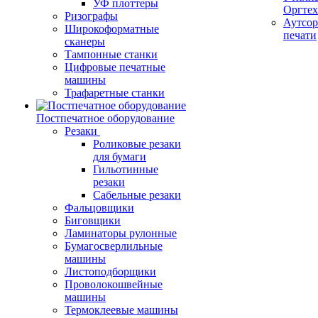
УФ плоттеры
Оргте
Ризографы
Аутсор
Широкоформатные
печати
сканеры
Тампонные станки
Цифровые печатные
машины
Трафаретные станки
Постпечатное оборудование
Резаки
Роликовые резаки
для бумаги
Гильотинные
резаки
Сабельные резаки
Фальцовщики
Биговщики
Ламинаторы рулонные
Бумагосверлильные
машины
Листоподборщики
Проволокошвейные
машины
Термоклеевые машины