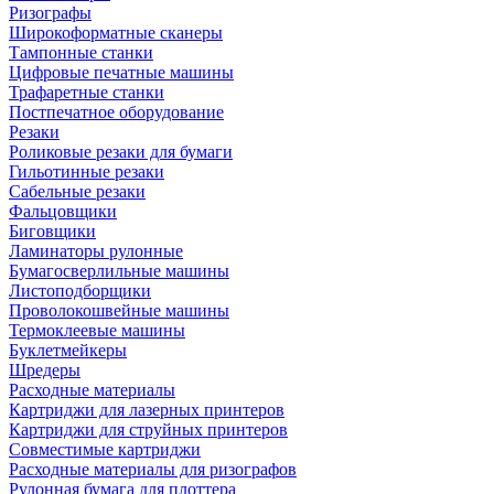
Ризографы
Широкоформатные сканеры
Тампонные станки
Цифровые печатные машины
Трафаретные станки
Постпечатное оборудование
Резаки
Роликовые резаки для бумаги
Гильотинные резаки
Сабельные резаки
Фальцовщики
Биговщики
Ламинаторы рулонные
Бумагосверлильные машины
Листоподборщики
Проволокошвейные машины
Термоклеевые машины
Буклетмейкеры
Шредеры
Расходные материалы
Картриджи для лазерных принтеров
Картриджи для струйных принтеров
Совместимые картриджи
Расходные материалы для ризографов
Рулонная бумага для плоттера