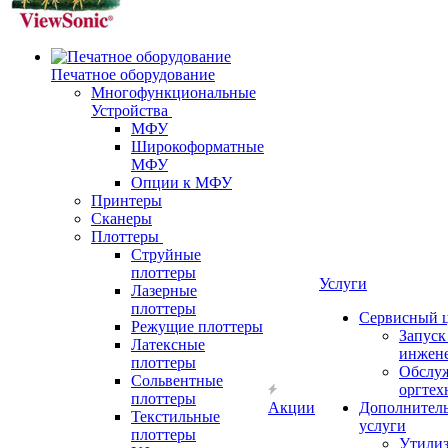
Печатное оборудование
Многофункциональные
Устройства
МФУ
Широкоформатные
МФУ
Опции к МФУ
Принтеры
Сканеры
Плоттеры
Струйные
плоттеры
Услуги
Лазерные
плоттеры
Сервисный 
Режущие плоттеры
Запус
Латексные
инжен
плоттеры
Обслу
Сольвентные
оргтех
плоттеры
Акции
Дополнител
Текстильные
услуги
плоттеры
Утили