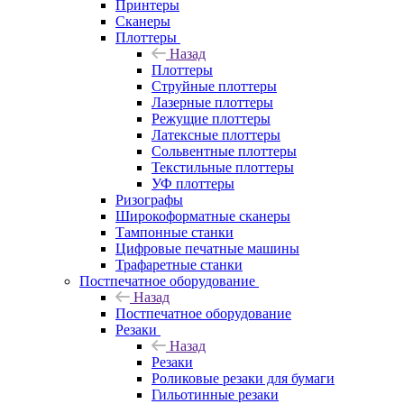
Принтеры
Сканеры
Плоттеры
Назад
Плоттеры
Струйные плоттеры
Лазерные плоттеры
Режущие плоттеры
Латексные плоттеры
Сольвентные плоттеры
Текстильные плоттеры
УФ плоттеры
Ризографы
Широкоформатные сканеры
Тампонные станки
Цифровые печатные машины
Трафаретные станки
Постпечатное оборудование
Назад
Постпечатное оборудование
Резаки
Назад
Резаки
Роликовые резаки для бумаги
Гильотинные резаки