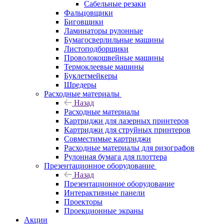
Сабельные резаки
Фальцовщики
Биговщики
Ламинаторы рулонные
Бумагосверлильные машины
Листоподборщики
Проволокошвейные машины
Термоклеевые машины
Буклетмейкеры
Шредеры
Расходные материалы
Назад
Расходные материалы
Картриджи для лазерных принтеров
Картриджи для струйных принтеров
Совместимые картриджи
Расходные материалы для ризографов
Рулонная бумага для плоттера
Презентационное оборудование
Назад
Презентационное оборудование
Интерактивные панели
Проекторы
Проекционные экраны
Акции