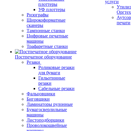
услуги
плоттеры
Утили
УФ плоттеры
Оргте
Ризографы
Аутсор
Широкоформатные
печати
сканеры
Тампонные станки
Цифровые печатные
машины
Трафаретные станки
Постпечатное оборудование
Резаки
Роликовые резаки
для бумаги
Гильотинные
резаки
Сабельные резаки
Фальцовщики
Биговщики
Ламинаторы рулонные
Бумагосверлильные
машины
Листоподборщики
Проволокошвейные
машины