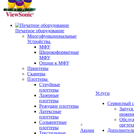
Печатное оборудование
Многофункциональные
Устройства
МФУ
Широкоформатные
МФУ
Опции к МФУ
Принтеры
Сканеры
Плоттеры
Струйные
плоттеры
Услуги
Лазерные
плоттеры
Сервисный 
Режущие плоттеры
Запус
Латексные
инжен
плоттеры
Обслу
Сольвентные
оргтех
плоттеры
Акции
Дополнител
Текстильные