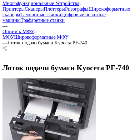
Многофункциональные Устройства
Принтеры
Сканеры
Плоттеры
Ризографы
Широкоформатные
сканеры
Тампонные станки
Цифровые печатные
машины
Трафаретные станки
—
Опции к МФУ
МФУ
Широкоформатные МФУ
—
Лоток подачи бумаги Kyocera PF-740
Лоток подачи бумаги Kyocera PF-740