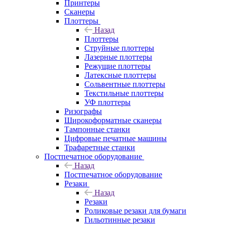
Принтеры
Сканеры
Плоттеры
Назад
Плоттеры
Струйные плоттеры
Лазерные плоттеры
Режущие плоттеры
Латексные плоттеры
Сольвентные плоттеры
Текстильные плоттеры
УФ плоттеры
Ризографы
Широкоформатные сканеры
Тампонные станки
Цифровые печатные машины
Трафаретные станки
Постпечатное оборудование
Назад
Постпечатное оборудование
Резаки
Назад
Резаки
Роликовые резаки для бумаги
Гильотинные резаки