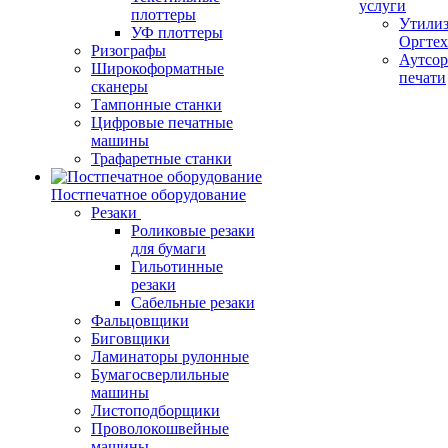
услуги
плоттеры
Утили
УФ плоттеры
Оргте
Ризографы
Аутсор
Широкоформатные
печати
сканеры
Тампонные станки
Цифровые печатные
машины
Трафаретные станки
Постпечатное оборудование
Резаки
Роликовые резаки
для бумаги
Гильотинные
резаки
Сабельные резаки
Фальцовщики
Биговщики
Ламинаторы рулонные
Бумагосверлильные
машины
Листоподборщики
Проволокошвейные
машины