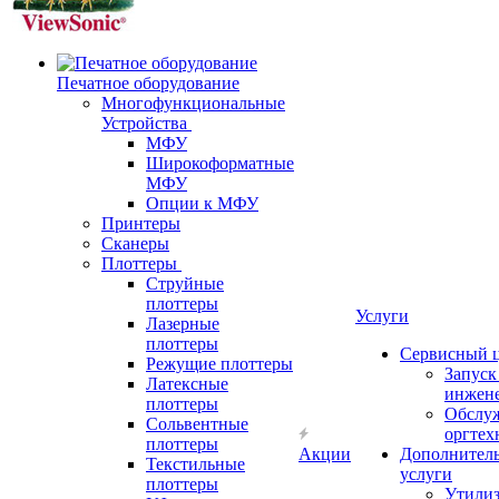
Печатное оборудование
Многофункциональные
Устройства
МФУ
Широкоформатные
МФУ
Опции к МФУ
Принтеры
Сканеры
Плоттеры
Струйные
плоттеры
Услуги
Лазерные
плоттеры
Сервисный 
Режущие плоттеры
Запус
Латексные
инжен
плоттеры
Обслу
Сольвентные
оргтех
плоттеры
Акции
Дополнител
Текстильные
услуги
плоттеры
Утили