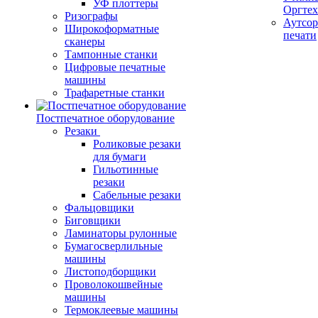
УФ плоттеры
Оргте
Ризографы
Аутсор
Широкоформатные
печати
сканеры
Тампонные станки
Цифровые печатные
машины
Трафаретные станки
Постпечатное оборудование
Резаки
Роликовые резаки
для бумаги
Гильотинные
резаки
Сабельные резаки
Фальцовщики
Биговщики
Ламинаторы рулонные
Бумагосверлильные
машины
Листоподборщики
Проволокошвейные
машины
Термоклеевые машины