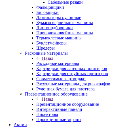
Сабельные резаки
Фальцовщики
Биговщики
Ламинаторы рулонные
Бумагосверлильные машины
Листоподборщики
Проволокошвейные машины
Термоклеевые машины
Буклетмейкеры
Шредеры
Расходные материалы
Назад
Расходные материалы
Картриджи для лазерных принтеров
Картриджи для струйных принтеров
Совместимые картриджи
Расходные материалы для ризографов
Рулонная бумага для плоттера
Презентационное оборудование
Назад
Презентационное оборудование
Интерактивные панели
Проекторы
Проекционные экраны
Акции