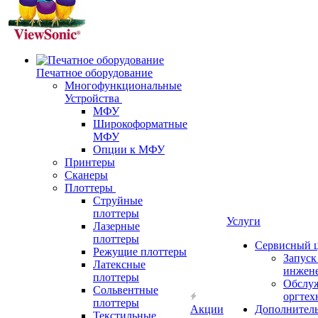
Печатное оборудование
Многофункциональные
Устройства
МФУ
Широкоформатные
МФУ
Опции к МФУ
Принтеры
Сканеры
Плоттеры
Струйные
плоттеры
Услуги
Лазерные
плоттеры
Сервисный 
Режущие плоттеры
Запус
Латексные
инжен
плоттеры
Обслу
Сольвентные
оргтех
плоттеры
Акции
Дополнител
Текстильные