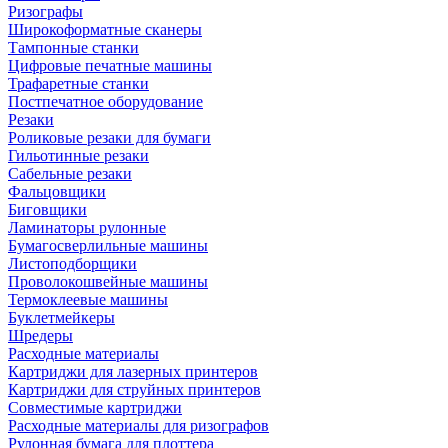
Ризографы
Широкоформатные сканеры
Тампонные станки
Цифровые печатные машины
Трафаретные станки
Постпечатное оборудование
Резаки
Роликовые резаки для бумаги
Гильотинные резаки
Сабельные резаки
Фальцовщики
Биговщики
Ламинаторы рулонные
Бумагосверлильные машины
Листоподборщики
Проволокошвейные машины
Термоклеевые машины
Буклетмейкеры
Шредеры
Расходные материалы
Картриджи для лазерных принтеров
Картриджи для струйных принтеров
Совместимые картриджи
Расходные материалы для ризографов
Рулонная бумага для плоттера