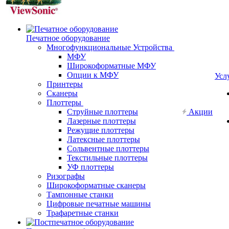
Печатное оборудование
Многофункциональные Устройства
МФУ
Широкоформатные МФУ
Опции к МФУ
Усл
Принтеры
Сканеры
Плоттеры
Струйные плоттеры
Акции
Лазерные плоттеры
Режущие плоттеры
Латексные плоттеры
Сольвентные плоттеры
Текстильные плоттеры
УФ плоттеры
Ризографы
Широкоформатные сканеры
Тампонные станки
Цифровые печатные машины
Трафаретные станки