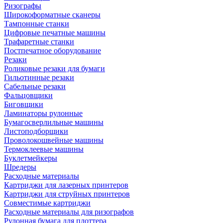
Ризографы
Широкоформатные сканеры
Тампонные станки
Цифровые печатные машины
Трафаретные станки
Постпечатное оборудование
Резаки
Роликовые резаки для бумаги
Гильотинные резаки
Сабельные резаки
Фальцовщики
Биговщики
Ламинаторы рулонные
Бумагосверлильные машины
Листоподборщики
Проволокошвейные машины
Термоклеевые машины
Буклетмейкеры
Шредеры
Расходные материалы
Картриджи для лазерных принтеров
Картриджи для струйных принтеров
Совместимые картриджи
Расходные материалы для ризографов
Рулонная бумага для плоттера