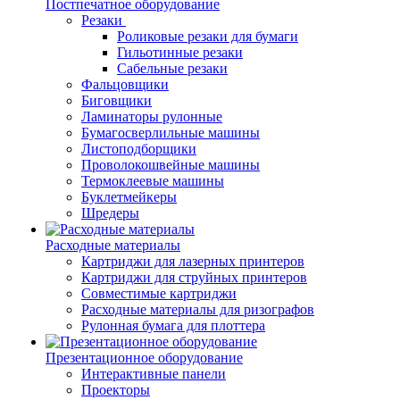
Постпечатное оборудование
Резаки
Роликовые резаки для бумаги
Гильотинные резаки
Сабельные резаки
Фальцовщики
Биговщики
Ламинаторы рулонные
Бумагосверлильные машины
Листоподборщики
Проволокошвейные машины
Термоклеевые машины
Буклетмейкеры
Шредеры
Расходные материалы
Картриджи для лазерных принтеров
Картриджи для струйных принтеров
Совместимые картриджи
Расходные материалы для ризографов
Рулонная бумага для плоттера
Презентационное оборудование
Интерактивные панели
Проекторы