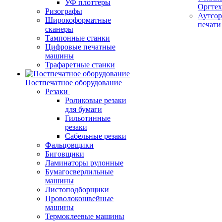
УФ плоттеры
Оргте
Ризографы
Аутсор
Широкоформатные
печати
сканеры
Тампонные станки
Цифровые печатные
машины
Трафаретные станки
Постпечатное оборудование
Резаки
Роликовые резаки
для бумаги
Гильотинные
резаки
Сабельные резаки
Фальцовщики
Биговщики
Ламинаторы рулонные
Бумагосверлильные
машины
Листоподборщики
Проволокошвейные
машины
Термоклеевые машины