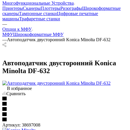
Многофункциональные Устройства
Принтеры
Сканеры
Плоттеры
Ризографы
Широкоформатные
сканеры
Тампонные станки
Цифровые печатные
машины
Трафаретные станки
—
Опции к МФУ
МФУ
Широкоформатные МФУ
—
Автоподатчик двусторонний Konica Minolta DF-632
Автоподатчик двусторонний Konica
Minolta DF-632
В избранное
Сравнить
Артикул:
38697008