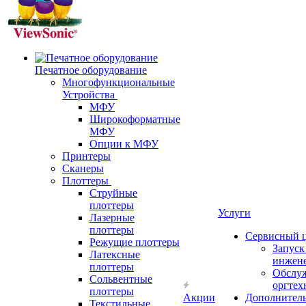
Печатное оборудование
Многофункциональные
Устройства
МФУ
Широкоформатные
МФУ
Опции к МФУ
Принтеры
Сканеры
Плоттеры
Струйные
плоттеры
Услуги
Лазерные
плоттеры
Сервисный 
Режущие плоттеры
Запус
Латексные
инжен
плоттеры
Обслу
Сольвентные
оргтех
плоттеры
Акции
Дополнител
Текстильные