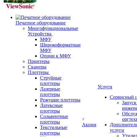
Печатное оборудование
Многофункциональные
Устройства
МФУ
Широкоформатные
МФУ
Опции к МФУ
Принтеры
Сканеры
Плоттеры
Струйные
плоттеры
Услуги
Лазерные
плоттеры
Сервисный 
Режущие плоттеры
Запус
Латексные
инжен
плоттеры
Обслу
Сольвентные
оргтех
плоттеры
Акции
Дополнител
Текстильные
услуги
плоттеры
Утили