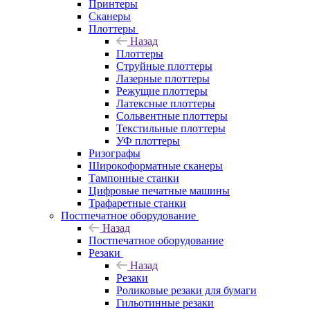
Принтеры
Сканеры
Плоттеры
Назад
Плоттеры
Струйные плоттеры
Лазерные плоттеры
Режущие плоттеры
Латексные плоттеры
Сольвентные плоттеры
Текстильные плоттеры
УФ плоттеры
Ризографы
Широкоформатные сканеры
Тампонные станки
Цифровые печатные машины
Трафаретные станки
Постпечатное оборудование
Назад
Постпечатное оборудование
Резаки
Назад
Резаки
Роликовые резаки для бумаги
Гильотинные резаки