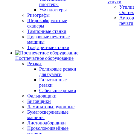
услуги
плоттеры
Утили
УФ плоттеры
Оргте
Ризографы
Аутсор
Широкоформатные
печати
сканеры
Тампонные станки
Цифровые печатные
машины
Трафаретные станки
Постпечатное оборудование
Резаки
Роликовые резаки
для бумаги
Гильотинные
резаки
Сабельные резаки
Фальцовщики
Биговщики
Ламинаторы рулонные
Бумагосверлильные
машины
Листоподборщики
Проволокошвейные
машины