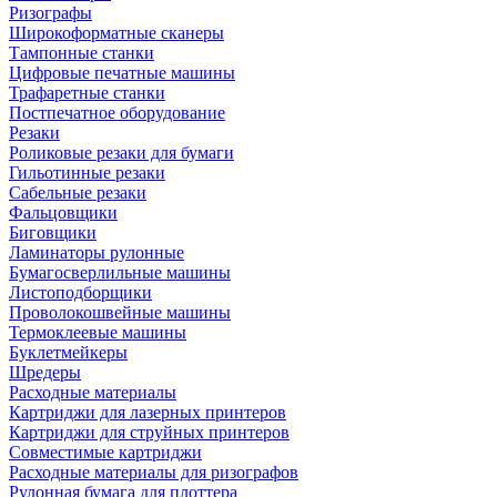
Ризографы
Широкоформатные сканеры
Тампонные станки
Цифровые печатные машины
Трафаретные станки
Постпечатное оборудование
Резаки
Роликовые резаки для бумаги
Гильотинные резаки
Сабельные резаки
Фальцовщики
Биговщики
Ламинаторы рулонные
Бумагосверлильные машины
Листоподборщики
Проволокошвейные машины
Термоклеевые машины
Буклетмейкеры
Шредеры
Расходные материалы
Картриджи для лазерных принтеров
Картриджи для струйных принтеров
Совместимые картриджи
Расходные материалы для ризографов
Рулонная бумага для плоттера