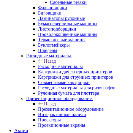
Сабельные резаки
Фальцовщики
Биговщики
Ламинаторы рулонные
Бумагосверлильные машины
Листоподборщики
Проволокошвейные машины
Термоклеевые машины
Буклетмейкеры
Шредеры
Расходные материалы
Назад
Расходные материалы
Картриджи для лазерных принтеров
Картриджи для струйных принтеров
Совместимые картриджи
Расходные материалы для ризографов
Рулонная бумага для плоттера
Презентационное оборудование
Назад
Презентационное оборудование
Интерактивные панели
Проекторы
Проекционные экраны
Акции